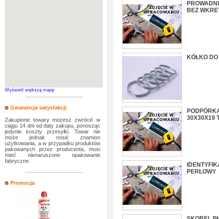
PROWADNI
BEZ WKR
KÓŁKO DO
Wyświetl większą mapę
Gwarancja satysfakcji
PODPÓRKA
30X30X19
Zakupione towary możesz zwrócić w
ciągu 14 dni od daty zakupu, ponosząc
jedynie koszty przesyłki. Towar nie
może jednak nosić znamion
użytkowania, a w przypadku produktów
pakowanych przez producenta, musi
mieć nienaruszone opakowanie
fabryczne.
IDENTYFI
PERŁOWY
Promocja
SKOBEL P