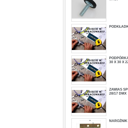
PODKŁADKA
PODPÓRKA
30 X 30 X
ZAWIAS SP
28/17 DMX
NAROŻNIK 