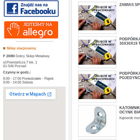
ZAWIAS SP
PODPÓRKA
30X30X19
Sklep stacjonarny
F 20/80
Dobry Sklep Metalowy
ul.Powstańcza 7 lok. 1
61-546 Poznań
Czynny w godz.:
PODPÓRKA
POJEDYNC
8:00 - 17:00 Poniedziałek - Piątek
9:00 - 14:00 Sobota
KĄTOWNIK 
OCYNK BI
Kątownik mon