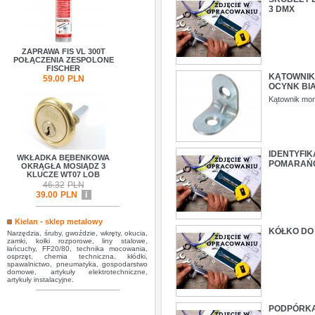
3 DMX
ZAPRAWA FIS VL 300T
POŁĄCZENIA ZESPOLONE
FISCHER
KĄTOWNIK 
59.00
PLN
OCYNK BI
Kątownik mon
IDENTYFI
WKŁADKA BĘBENKOWA
POMARAŃ
OKRĄGŁA MOSIĄDZ 3
KLUCZE WT07 LOB
46.32
PLN
39.00
PLN
i
Kielan - sklep metalowy
KÓŁKO DO 
Narzędzia, śruby, gwoździe, wkręty, okucia,
zamki, kołki rozporowe, liny stalowe,
łańcuchy, FF20/80, technika mocowania,
osprzęt, chemia techniczna, kłódki,
spawalnictwo, pneumatyka, gospodarstwo
domowe, artykuły elektrotechniczne,
artykuły instalacyjne.
PODPÓRKA