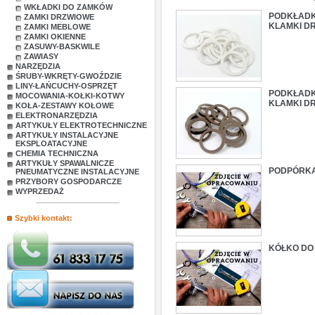
WKŁADKI DO ZAMKÓW
PODKŁADK
ZAMKI DRZWIOWE
KLAMKI DR
ZAMKI MEBLOWE
ZAMKI OKIENNE
ZASUWY-BASKWILE
ZAWIASY
NARZĘDZIA
ŚRUBY-WKRĘTY-GWOŹDZIE
LINY-ŁAŃCUCHY-OSPRZĘT
PODKŁADK
MOCOWANIA-KOŁKI-KOTWY
KLAMKI D
KOŁA-ZESTAWY KOŁOWE
ELEKTRONARZĘDZIA
ARTYKUŁY ELEKTROTECHNICZNE
ARTYKUŁY INSTALACYJNE
EKSPLOATACYJNE
CHEMIA TECHNICZNA
ARTYKUŁY SPAWALNICZE
PODPÓRKA 
PNEUMATYCZNE INSTALACYJNE
PRZYBORY GOSPODARCZE
WYPRZEDAŻ
Szybki kontakt:
KÓŁKO DO 