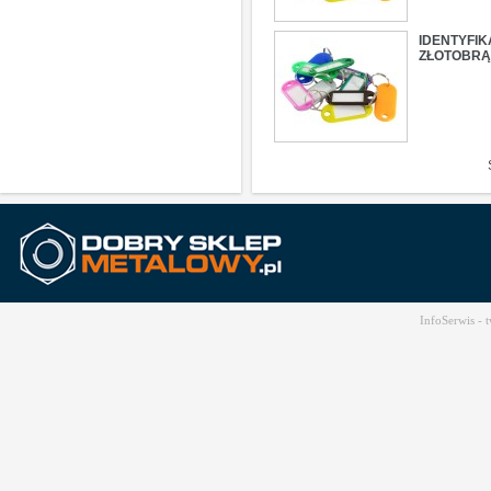
IDENTYFI
ZŁOTOBR
InfoSerwis -
t