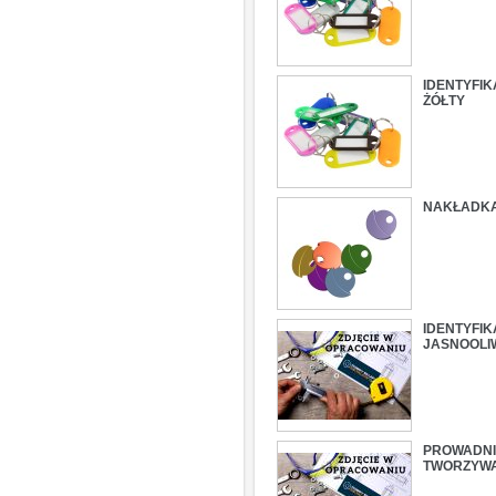
IDENTYFI
ŻÓŁTY
NAKŁADKA
IDENTYFI
JASNOOL
PROWADNI
TWORZYW