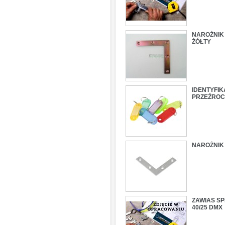
NAROŻNIK
ŻÓŁTY
IDENTYFI
PRZEŹROC
NAROŻNIK 
ZAWIAS SP
40/25 DMX