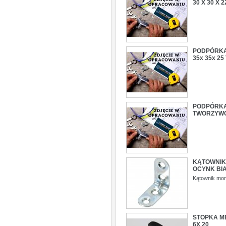
30 X 30 X
PODPÓRKA
35x 35x 2
PODPÓRKA
TWORZYW
KĄTOWNIK 
OCYNK BI
Kątownik mon
STOPKA ME
6X 20