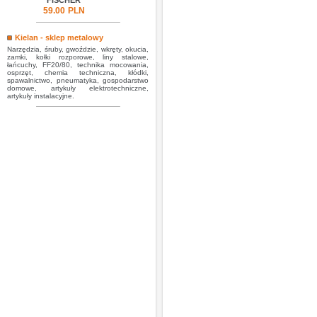
FISCHER
59.00
PLN
Kielan - sklep metalowy
Narzędzia, śruby, gwoździe, wkręty, okucia,
zamki, kołki rozporowe, liny stalowe,
łańcuchy, FF20/80, technika mocowania,
osprzęt, chemia techniczna, kłódki,
spawalnictwo, pneumatyka, gospodarstwo
domowe, artykuły elektrotechniczne,
artykuły instalacyjne.