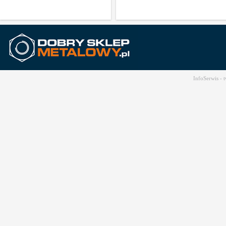
InfoSerwis -
t