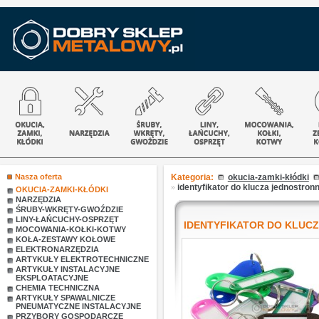
Nasza oferta
Kategoria:
okucia-zamki-kłódki
»
identyfikator do klucza jednostro
OKUCIA-ZAMKI-KŁÓDKI
NARZĘDZIA
ŚRUBY-WKRĘTY-GWOŹDZIE
LINY-ŁAŃCUCHY-OSPRZĘT
IDENTYFIKATOR DO KLUC
MOCOWANIA-KOŁKI-KOTWY
KOŁA-ZESTAWY KOŁOWE
ELEKTRONARZĘDZIA
ARTYKUŁY ELEKTROTECHNICZNE
ARTYKUŁY INSTALACYJNE
EKSPLOATACYJNE
CHEMIA TECHNICZNA
ARTYKUŁY SPAWALNICZE
PNEUMATYCZNE INSTALACYJNE
PRZYBORY GOSPODARCZE