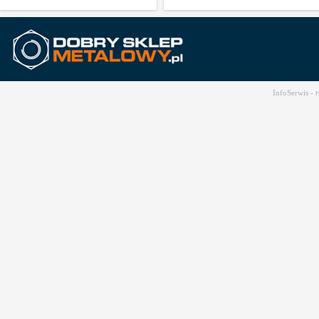
InfoSerwis -
t