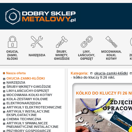
Nasza oferta
Kategoria:
okucia-zamki-kłódki
»
kółko do kluczy fi 26 nikl.
OKUCIA-ZAMKI-KŁÓDKI
NARZĘDZIA
ŚRUBY-WKRĘTY-GWOŹDZIE
LINY-ŁAŃCUCHY-OSPRZĘT
KÓŁKO DO KLUCZY FI 26 N
MOCOWANIA-KOŁKI-KOTWY
KOŁA-ZESTAWY KOŁOWE
ELEKTRONARZĘDZIA
ARTYKUŁY ELEKTROTECHNICZNE
ARTYKUŁY INSTALACYJNE
EKSPLOATACYJNE
CHEMIA TECHNICZNA
ARTYKUŁY SPAWALNICZE
PNEUMATYCZNE INSTALACYJNE
PRZYBORY GOSPODARCZE