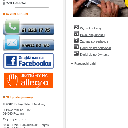
WYPRZEDAŻ
Szybki kontakt:
Wydrukuj kartę
Poleć znajomemu
Zapytaj sprzedawcę
Dodaj do przechowalni
Dodaj do porównania
Przeglądaj dalej
Sklep stacjonarny
F 20/80
Dobry Sklep Metalowy
ul.Powstańcza 7 lok. 1
61-546 Poznań
Czynny w godz.:
8:00 - 17:00 Poniedziałek - Piątek