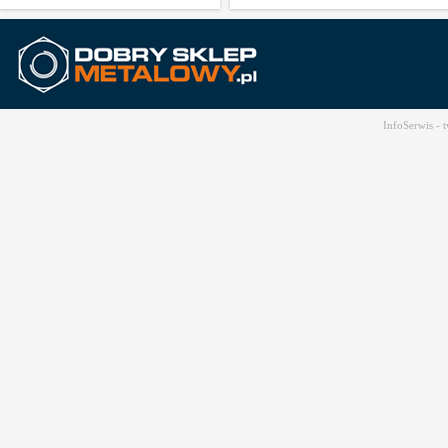
InfoSerwis -
t