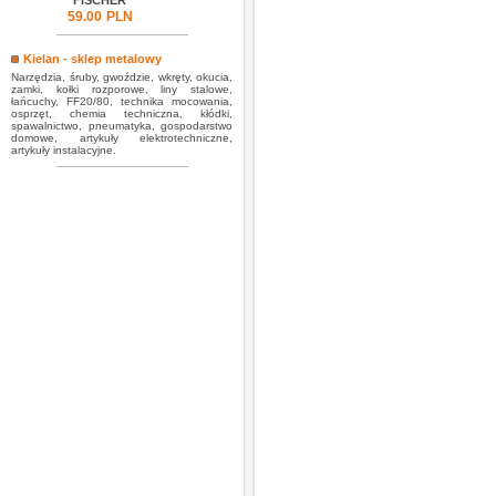
FISCHER
59.00
PLN
Kielan - sklep metalowy
Narzędzia, śruby, gwoździe, wkręty, okucia,
zamki, kołki rozporowe, liny stalowe,
łańcuchy, FF20/80, technika mocowania,
osprzęt, chemia techniczna, kłódki,
spawalnictwo, pneumatyka, gospodarstwo
domowe, artykuły elektrotechniczne,
artykuły instalacyjne.