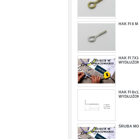
HAK FI 6 
HAK FI 7X
WYDŁUŻO
HAK FI 8x
WYDŁUŻO
ŚRUBA MO