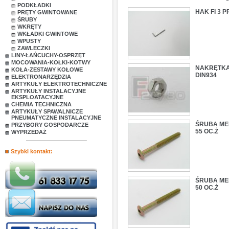
PODKŁADKI
HAK FI 3
PRĘTY GWINTOWANE
ŚRUBY
WKRĘTY
WKŁADKI GWINTOWE
WPUSTY
ZAWLECZKI
LINY-ŁAŃCUCHY-OSPRZĘT
MOCOWANIA-KOŁKI-KOTWY
NAKRĘTKA 
KOŁA-ZESTAWY KOŁOWE
DIN934
ELEKTRONARZĘDZIA
ARTYKUŁY ELEKTROTECHNICZNE
ARTYKUŁY INSTALACYJNE
EKSPLOATACYJNE
CHEMIA TECHNICZNA
ARTYKUŁY SPAWALNICZE
PNEUMATYCZNE INSTALACYJNE
ŚRUBA MEB
PRZYBORY GOSPODARCZE
55 OC.Ż
WYPRZEDAŻ
Szybki kontakt:
ŚRUBA MEB
50 OC.Ż