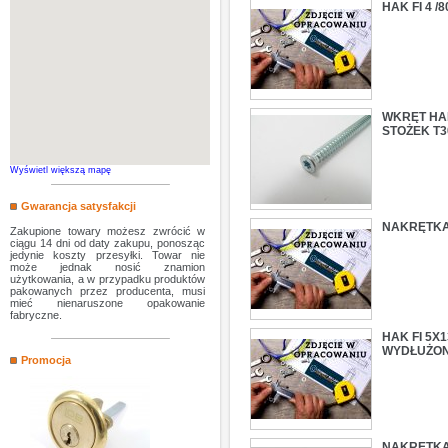
HAK FI 4 
WKRĘT HAR
STOŻEK T3
Wyświetl większą mapę
Gwarancja satysfakcji
NAKRĘTKA
Zakupione towary możesz zwrócić w
ciągu 14 dni od daty zakupu, ponosząc
jedynie koszty przesyłki. Towar nie
może jednak nosić znamion
użytkowania, a w przypadku produktów
pakowanych przez producenta, musi
mieć nienaruszone opakowanie
fabryczne.
HAK FI 5X
WYDŁUŻO
Promocja
NAKRĘTKA