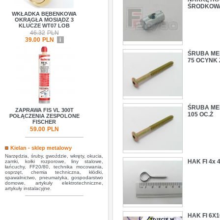
ŚRODKOW
WKŁADKA BĘBENKOWA
OKRĄGŁA MOSIĄDZ 3
KLUCZE WT07 LOB
46.32
PLN
39.00
PLN
i
ŚRUBA MEB
75 OCYNK 
ŚRUBA MEB
ZAPRAWA FIS VL 300T
105 OC.Ż
POŁĄCZENIA ZESPOLONE
FISCHER
59.00
PLN
Kielan - sklep metalowy
Narzędzia, śruby, gwoździe, wkręty, okucia,
HAK FI 4x
zamki, kołki rozporowe, liny stalowe,
łańcuchy, FF20/80, technika mocowania,
osprzęt, chemia techniczna, kłódki,
spawalnictwo, pneumatyka, gospodarstwo
domowe, artykuły elektrotechniczne,
artykuły instalacyjne.
HAK FI 6X