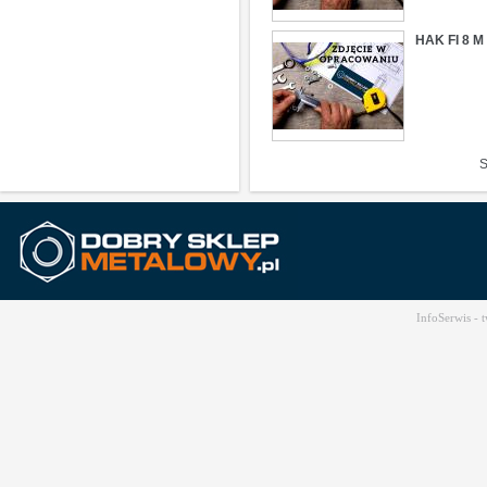
HAK FI 8 
S
InfoSerwis -
t