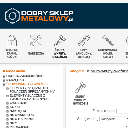
Nasza oferta
Kategoria:
śruby-wkręty-gwoździ
OKUCIA-ZAMKI-KŁÓDKI
NARZĘDZIA
ŚRUBY-WKRĘTY-GWOŹDZIE
ELEMENTY ZŁĄCZNE DO
POŁĄCZEŃ SPRĘŻANYCH HV
ELEMENTY ZŁĄCZNE Z
TWORZYW SZTUCZNYCH
GWOŹDZIE
KOŁKI
Zakres cen od
NAKRĘTKI
NITONAKRĘTKI
Sortuj według:
NITOTRZPIENIE
NITY
PIERŚCIENIE
S