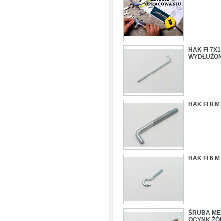
HAK FI 7X
WYDŁUŻO
HAK FI 8 
HAK FI 6 
ŚRUBA MEB
OCYNK ŻÓ