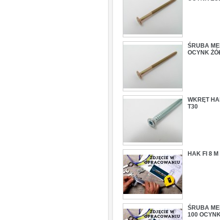
ŚRUBA MEB
OCYNK ŻÓ
WKRĘT HAR
T30
HAK FI 8 
ŚRUBA MEB
100 OCYN