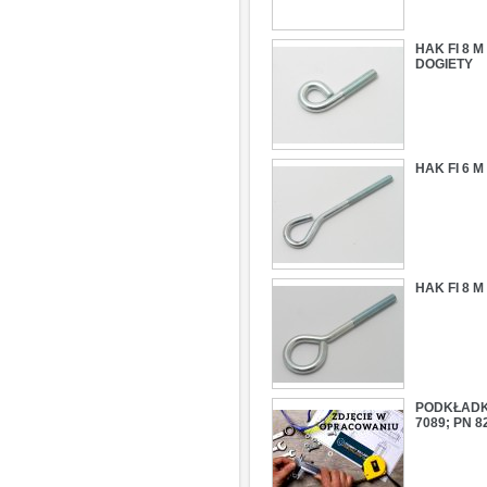
HAK FI 8 
DOGIETY
HAK FI 6 
HAK FI 8 
PODKŁADKA 
7089; PN 8