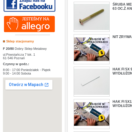
ŚRUBA MEB
63 OC.Ż AN
NIT ZRYWAL
Sklep stacjonarny
F 20/80
Dobry Sklep Metalowy
ul.Powstańcza 7 lok. 1
61-546 Poznań
Czynny w godz.:
HAK FI 5X
8:00 - 17:00 Poniedziałek - Piątek
WYDŁUŻO
9:00 - 14:00 Sobota
HAK FI 5X
WYDŁUŻO