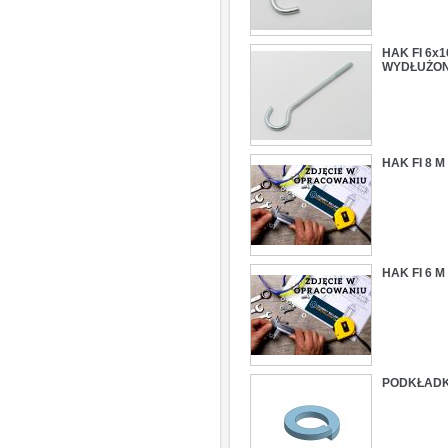
HAK FI 6x
WYDŁUŻO
HAK FI 8 
HAK FI 6 
PODKŁADKA 