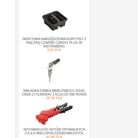
SKRZYNKA NARZĘDZIOWA KORYTKO Z
RĄCZKĄ CZARNE CARGO PLUS 30
KISTENBERG
9.50
PLN
WKŁADKA ZAMKA MEBLOWEGO 23100,
23500 (CYLINDER) 2 KLUCZE NW RONIS
25.39
PLN
NITOWNICA DO NITÓW ZRYWALNYCH
2,4-4,8 WIELOPOŁOŻENIOWA EXTOL
61.66
PLN