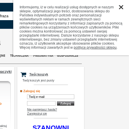
Informujemy, iż w celu realizacji usług dostępnych w naszym
sklepie, optymalizacji jego treści, dostosowania sklepu do
Państwa indywidualnych potrzeb oraz personalizacji
zaawansowane
wyświetlanych reklam w ramach zewnętrznych sieci
remarketingowych korzystamy z informacji zapisanych za pomocą
plików cookies na urządzeniach końcowych użytkowników. Pliki
cookies można kontrolować za pomocą ustawień swojej
przeglądarki internetowej. Dalsze korzystanie z naszego sklepu
internetowego, bez zmiany ustawień przeglądarki internetowej
oznacza, iż użytkownik akceptuje stosowanie plików cookies.
Więcej informacji zawartych jest w
polityce prywatności sklepu
.
haczyki
Twój koszyk
Twój koszyk jest pusty
Zaloguj się
o
Nie pamiętasz hasła?
Zarejestruj się
aktuj
SZANOWNI