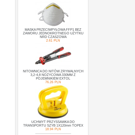
MASKA PRZECIWPYŁOWA FFP1 BEZ
ZAWORU JEDNOKROTNEGO UŻYTKU
NRD CZASZOWA
2.61
PLN
NITOWNICA DO NITÓW ZRYWALNYCH
3,2-4,8 NOŻYCOWA 330MM Z
POJEMNIKIEM EXTOL
76.26
PLN
UCHWYT PRZYSSAWKA DO
TRANSPORTU SZYB 1X120mm TOPEX
18.94
PLN