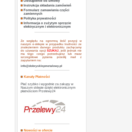
Odstąpienie od umowy
Instrukcja składania zamówień
Formularz zamawiania części
zamiennych
Polityka prywatności
Informacja o zużytym sprzęcie
elektrycznym i elektronicznym
Ze względu na ogromną ilość pozycji w
naszym e-sklepie w przypadku trudności ze
znalezieniem danego produktu zachęcamy
do używania opcji
SZUKAJ
,
jeśli jednak nie
ma tego czego potrzebujesz lub masz
szczegółowe pytania prześlij mail z
zapytaniem na:
info@dobrysklepmetalowy.pl
Kanały Płatności
Płać szybko i wygodnie za zakupy w
Naszym sklepie dzięki elektronicznym
płatnościom Przelewy24
Nowości w ofercie