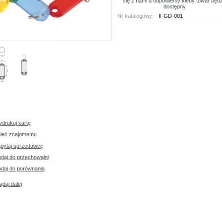
się z nami a odpowiemy kiedy towar będz
dostępny
Nr katalogowy
:
II-GD-001
drukuj kartę
leć znajomemu
pytaj sprzedawcę
daj do przechowalni
daj do porównania
ądaj dalej