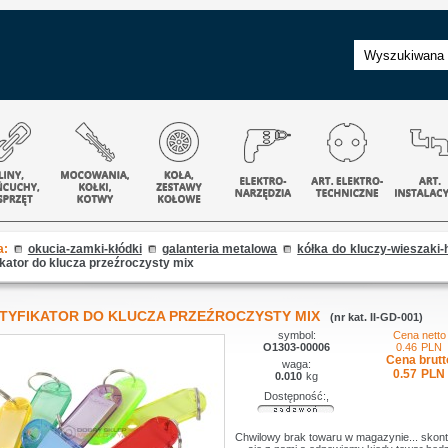
a:
okucia-zamki-kłódki
galanteria metalowa
kółka do kluczy-wieszaki-
ikator do klucza przeźroczysty mix
NTYFIKATOR DO KLUCZA PRZEŹROCZYSTY MIX
(nr kat. II-GD-001)
symbol:
Cena netto
O1303-00006
0.46
PLN
Cena brutt
waga:
0.57
PLN
0.010
kg
Dostępność:,
Chwilowy brak towaru w magazynie... skont