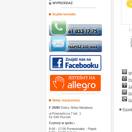
WYPRZEDAŻ
Szybki kontakt:
Wy
Po
Za
Do
Sklep stacjonarny
Do
F 20/80
Dobry Sklep Metalowy
Przegl
ul.Powstańcza 7 lok. 1
61-546 Poznań
Czynny w godz.:
8:00 - 17:00 Poniedziałek - Piątek