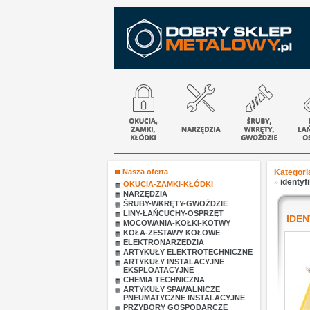
Nasza oferta
Kategori
»
identyf
OKUCIA-ZAMKI-KŁÓDKI
NARZĘDZIA
ŚRUBY-WKRĘTY-GWOŹDZIE
LINY-ŁAŃCUCHY-OSPRZĘT
IDE
MOCOWANIA-KOŁKI-KOTWY
KOŁA-ZESTAWY KOŁOWE
ELEKTRONARZĘDZIA
ARTYKUŁY ELEKTROTECHNICZNE
ARTYKUŁY INSTALACYJNE
EKSPLOATACYJNE
CHEMIA TECHNICZNA
ARTYKUŁY SPAWALNICZE
PNEUMATYCZNE INSTALACYJNE
PRZYBORY GOSPODARCZE