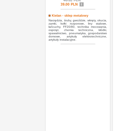
46.32
PLN
39.00
PLN
i
Kielan - sklep metalowy
Narzędzia, śruby, gwoździe, wkręty, okucia,
zamki, kołki rozporowe, liny stalowe,
łańcuchy, FF20/80, technika mocowania,
osprzęt, chemia techniczna, kłódki,
spawalnictwo, pneumatyka, gospodarstwo
domowe, artykuły elektrotechniczne,
artykuły instalacyjne.