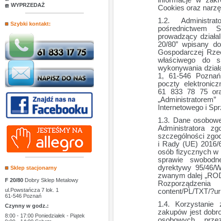
informacje w zakr
WYPRZEDAŻ
Cookies oraz narzę
Administr
Szybki kontakt:
pośrednictwem 
prowadzący dział
20/80” wpisany do 
Gospodarczej Rzecz
właściwego do sp
wykonywania działa
1, 61-546 Pozna
poczty elektronicz
61 833 78 75 or
„Administratorem
Internetowego i Sp
Dane osobowe
Administratora z
szczególności zgo
i Rady (UE) 2016/6
osób fizycznych w
sprawie swobodn
dyrektywy 95/46/W
Sklep stacjonarny
zwanym dalej „ROD
F 20/80
Dobry Sklep Metalowy
Rozporządzenia
ul.Powstańcza 7 lok. 1
content/PL/TXT/?
61-546 Poznań
Korzystanie
Czynny w godz.:
zakupów jest dobr
8:00 - 17:00 Poniedziałek - Piątek
osobowych przez