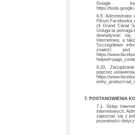
Google Ir
https://tools.googl
Administrator
Piksel Facebooka d
(4 Grand Canal Sq
Usługa ta pomaga A
dowiadywać się, 
Internetowy, a ta
Szczegółowe info
znaleźć pod 
https://www.faceb
helpref=page_conte
Zarządzani
poprzez ustawienia
https://www.facebo
entry_product=ad_s
POSTANOWIENIA K
Sklep Intern
internetowych. Admi
zapoznać się z pol
prywatności dotyczy