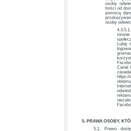
osoby odwied
treści od do
pomocą dany
przekazywan
osoby odwied
stro
społec
Lubię 
logowa
groma
korzys
Facebo
Canal 
zasa
https:
obejmu
Inter
odwie
rekla
niezal
Facebo
PRAWA OSOBY, KTÓ
Prawo dostęp