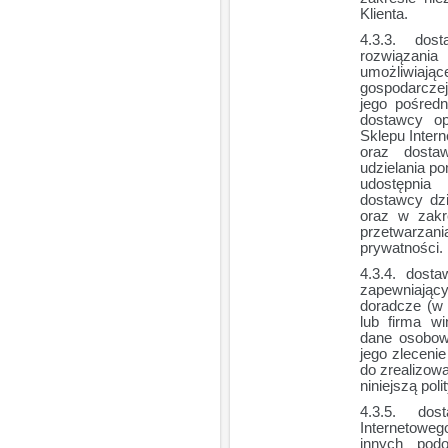
Klienta.
dos
rozwiązania
umożliwiają
gospodarczej
jego pośred
dostawcy o
Sklepu Intern
oraz dosta
udzielania po
udostępnia
dostawcy dzi
oraz w zakr
przetwarza
prywatności.
dosta
zapewniający
doradcze (w 
lub firma wi
dane osobow
jego zleceni
do zrealizow
niniejszą pol
dos
Internetowe
innych podo