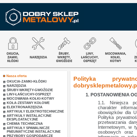
Nasza oferta
Polityka prywat
OKUCIA-ZAMKI-KŁÓDKI
dobrysklepmetalowy.p
NARZĘDZIA
ŚRUBY-WKRĘTY-GWOŹDZIE
LINY-ŁAŃCUCHY-OSPRZĘT
POSTANOWIENIA O
MOCOWANIA-KOŁKI-KOTWY
Niniejsza p
KOŁA-ZESTAWY KOŁOWE
ELEKTRONARZĘDZIA
charakter inform
ARTYKUŁY ELEKTROTECHNICZNE
obowiązków dla Us
ARTYKUŁY INSTALACYJNE
Polityka prywatno
EKSPLOATACYJNE
przetwarzania da
CHEMIA TECHNICZNA
Internetowym, w t
ARTYKUŁY SPAWALNICZE
PNEUMATYCZNE INSTALACYJNE
osobowych oraz 
PRZYBORY GOSPODARCZE