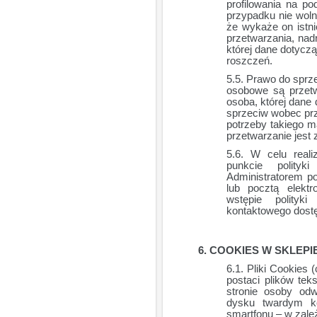
profilowania na po
przypadku nie wol
że wykaże on istn
przetwarzania, nad
której dane dotyczą
roszczeń.
Prawo do sprze
osobowe są przetw
osoba, której dan
sprzeciw wobec pr
potrzeby takiego m
przetwarzanie jest
W celu reali
punkcie polity
Administratorem p
lub pocztą elekt
wstępie polityk
kontaktowego dostę
COOKIES W SKLEPI
Pliki Cookies 
postaci plików te
stronie osoby odw
dysku twardym ko
smartfonu – w zale