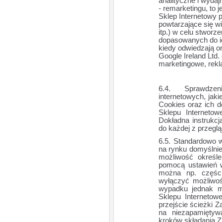
analityczne i wyda
- remarketingu, to
Sklep Internetowy 
powtarzające się w
itp.) w celu stworze
dopasowanych do i
kiedy odwiedzają on
Google Ireland Ltd.
marketingowe, rek
Sprawdze
internetowych, jaki
Cookies oraz ich d
Sklepu Internetow
Dokładna instrukcj
do każdej z przeglą
Standardowo w
na rynku domyślnie
możliwość określ
pomocą ustawień wł
można np. części
wyłączyć możliwoś
wypadku jednak m
Sklepu Interneto
przejście ścieżki 
na niezapamiętyw
kroków składania Z