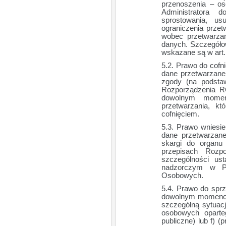
przenoszenia – os
Administratora 
sprostowania, us
ograniczenia prze
wobec przetwarza
danych. Szczegół
wskazane są w art
Prawo do cofn
dane przetwarzane
zgody (na podstawi
Rozporządzenia R
dowolnym mome
przetwarzania, k
cofnięciem.
Prawo wniesie
dane przetwarzane
skargi do organu
przepisach Rozp
szczególności u
nadzorczym w P
Osobowych.
Prawo do sprz
dowolnym momencie
szczególną sytuac
osobowych oparteg
publiczne) lub f) (