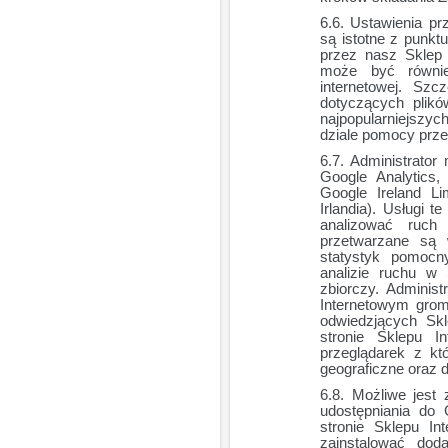
Ustawienia prz
są istotne z punkt
przez nasz Sklep 
może być równie
internetowej. Sz
dotyczących plik
najpopularniejszy
dziale pomocy przeg
Administrator
Google Analytics,
Google Ireland Li
Irlandia). Usługi t
analizować ruch
przetwarzane są
statystyk pomocn
analizie ruchu w
zbiorczy. Adminis
Internetowym grom
odwiedzjących Sk
stronie Sklepu I
przeglądarek z kt
geograficzne oraz d
Możliwe jest
udostępniania do 
stronie Sklepu I
zainstalować dod