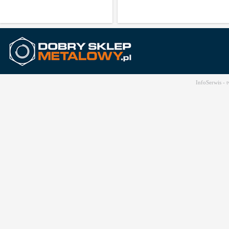
InfoSerwis -
t