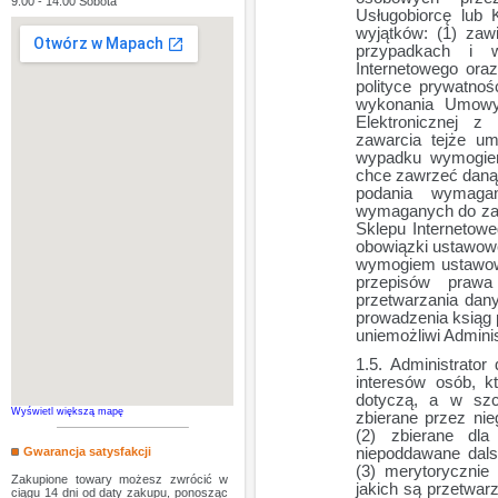
9:00 - 14:00 Sobota
Usługobiorcę lub 
wyjątków: (1) zaw
przypadkach i 
Internetowego oraz
polityce prywatno
wykonania Umowy
Elektronicznej z
zawarcia tejże u
wypadku wymogiem
chce zawrzeć daną 
podania wymaga
wymaganych do zaw
Sklepu Internetowe
obowiązki ustawowe
wymogiem ustawow
przepisów prawa
przetwarzania dan
prowadzenia ksiąg 
uniemożliwi Admini
Administrator
interesów osób, 
dotyczą, a w szc
Wyświetl większą mapę
zbierane przez ni
(2) zbierane dl
Gwarancja satysfakcji
niepoddawane dals
(3) merytoryczni
Zakupione towary możesz zwrócić w
jakich są przetwar
ciągu 14 dni od daty zakupu, ponosząc