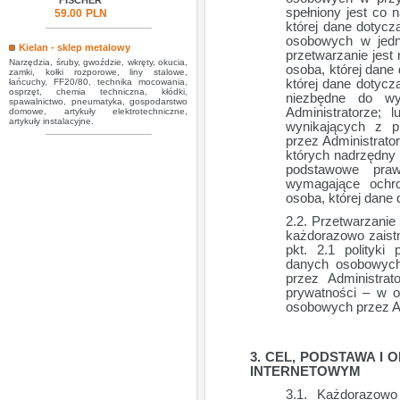
FISCHER
spełniony jest co 
59.00
PLN
której dane dotycz
osobowych w jedny
Kielan - sklep metalowy
przetwarzanie jest
Narzędzia, śruby, gwoździe, wkręty, okucia,
osoba, której dane 
zamki, kołki rozporowe, liny stalowe,
łańcuchy, FF20/80, technika mocowania,
której dane dotycz
osprzęt, chemia techniczna, kłódki,
niezbędne do wy
spawalnictwo, pneumatyka, gospodarstwo
Administratorze; 
domowe, artykuły elektrotechniczne,
artykuły instalacyjne.
wynikających z p
przez Administrator
których nadrzędny 
podstawowe praw
wymagające ochr
osoba, której dane 
Przetwarzanie
każdorazowo zaistn
pkt. 2.1 polityki
danych osobowych 
przez Administra
prywatności – w o
osobowych przez Ad
CEL, PODSTAWA I 
INTERNETOWYM
Każdorazowo