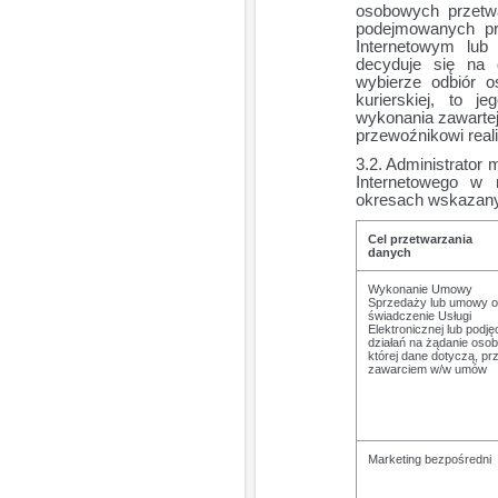
osobowych przetwa
podejmowanych pr
Internetowym lub 
decyduje się na 
wybierze odbiór o
kurierskiej, to 
wykonania zawartej
przewoźnikowi reali
Administrator
Internetowego w 
okresach wskazanyc
Cel przetwarzania
danych
Wykonanie Umowy
Sprzedaży lub umowy o
świadczenie Usługi
Elektronicznej lub podję
działań na żądanie osob
której dane dotyczą, pr
zawarciem w/w umów
Marketing bezpośredni