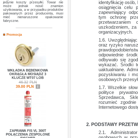
identyfikację osób, 
jedynie koszty przesyłki. Towar nie
może jednak nosić znamion
osiągnięcia celu
użytkowania, a w przypadku produktów
zapewniający odp
pakowanych przez producenta, musi
tym ochronę prz
mieć nienaruszone opakowanie
fabryczne.
przetwarzaniem 
uszkodzeniem, za
organizacyjnych.
Promocja
Uwzględniając 
oraz ryzyko narusz
prawdopodobieńst
odpowiednie środk
odbywało się zgod
wykazać. Środki 
uaktualniane. Admi
WKŁADKA BĘBENKOWA
OKRĄGŁA MOSIĄDZ 3
pozyskiwaniu i mo
KLUCZE WT07 LOB
osobowych przesyła
46.32
PLN
39.00
PLN
i
Wszelkie słow
polityce prywatn
Sprzedawca, Skle
rozumieć zgodnie
Internetowego dost
PODSTAWY PRZETW
ZAPRAWA FIS VL 300T
Administrat
POŁĄCZENIA ZESPOLONE
osobowych w przy