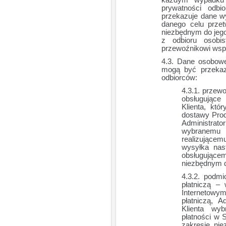
każdym wypadku 
prywatności odbi
przekazuje dane wy
danego celu prze
niezbędnym do jego 
z odbioru osobi
przewoźnikowi wsp
Dane osobowe 
mogą być przekaz
odbiorców:
przewo
obsługujące
Klienta, kt
dostawy Prod
Administrat
wybranemu p
realizującem
wysyłka nas
obsługujące
niezbędnym d
podmio
płatniczą –
Internetowym
płatniczą, 
Klienta wy
płatności w 
zakresie nie