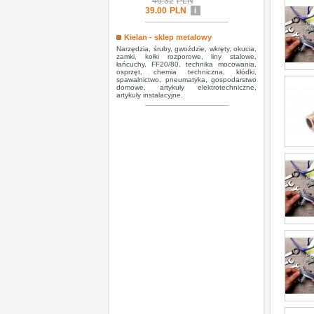
46.32
PLN
39.00
PLN
i
Kielan - sklep metalowy
Narzędzia, śruby, gwoździe, wkręty, okucia,
zamki, kołki rozporowe, liny stalowe,
łańcuchy, FF20/80, technika mocowania,
osprzęt, chemia techniczna, kłódki,
spawalnictwo, pneumatyka, gospodarstwo
domowe, artykuły elektrotechniczne,
artykuły instalacyjne.