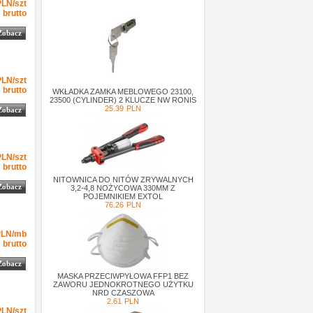
-1
3.73
3.73
PLN
szt
PLN/szt
brutto
Zobacz
-1
3.75
3.75
PLN
szt
PLN/szt
brutto
WKŁADKA ZAMKA MEBLOWEGO 23100,
23500 (CYLINDER) 2 KLUCZE NW RONIS
25.39
PLN
Zobacz
-1
3.90
3.90
PLN
szt
PLN/szt
brutto
NITOWNICA DO NITÓW ZRYWALNYCH
Zobacz
3,2-4,8 NOŻYCOWA 330MM Z
POJEMNIKIEM EXTOL
76.26
PLN
-1
3.91
3.91
PLN
mb
PLN/mb
brutto
Zobacz
MASKA PRZECIWPYŁOWA FFP1 BEZ
ZAWORU JEDNOKROTNEGO UŻYTKU
NRD CZASZOWA
2.61
PLN
-1
4.08
4.08
PLN
szt
PLN/szt