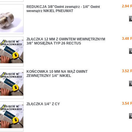
2.94
REDUKCJA 3/8"Gwint zewnątrz - 1/4" Gwint
wewnątrz NIKIEL PNEUMAT
3.48
ZŁĄCZKA 12 MM Z GWINTEM WEWNĘTRZNYM
3/8" MOSIĘŻNA TYP 26 RECTUS
3.52
KOŃCOWKA 10 MM NA WĄŻ GWINT
ZEWNĘTRZNY 1/4" NIKIEL
3.54
ZŁĄCZKA 1/4" Z CY