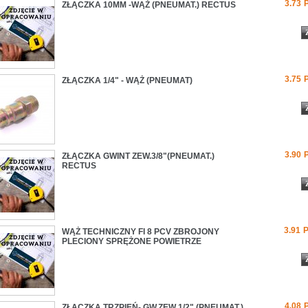
3.73
ZŁĄCZKA 10MM -WĄŻ (PNEUMAT.) RECTUS
3.75
ZŁĄCZKA 1/4" - WĄŻ (PNEUMAT)
3.90
ZŁĄCZKA GWINT ZEW.3/8"(PNEUMAT.)
RECTUS
3.91
WĄŻ TECHNICZNY FI 8 PCV ZBROJONY
PLECIONY SPRĘŻONE POWIETRZE
4.08
ZŁĄCZKA TRZPIEŃ- GW.ZEW 1/2" (PNEUMAT.)