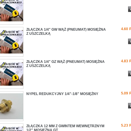
4.60
ZŁĄCZKA 1/4" GW WĄŻ (PNEUMAT) MOSIĘŻNA
Z USZCZELKĄ
4.83
ZŁĄCZKA 1/4" GZ WĄŻ (PNEUMAT) MOSIĘŻNA
Z USZCZELKĄ
5.09
NYPEL REDUKCYJNY 1/4"-1/8" MOSIĘŻNY
5.23
ZŁĄCZKA 12 MM Z GWINTEM WEWNĘTRZNYM
1/2" MOSIĘŻNA GT