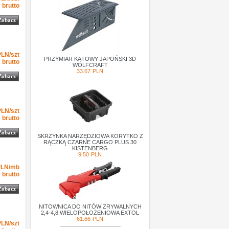
brutto
Zobacz
-1
3.26
4.10
PLN
szt
PLN/szt
PRZYMIAR KĄTOWY JAPOŃSKI 3D
brutto
WOLFCRAFT
33.67
PLN
Zobacz
-1
4.10
4.10
PLN
szt
PLN/szt
brutto
Zobacz
SKRZYNKA NARZĘDZIOWA KORYTKO Z
RĄCZKĄ CZARNE CARGO PLUS 30
KISTENBERG
9.50
PLN
-1
4.50
4.50
PLN
mb
PLN/mb
brutto
Zobacz
NITOWNICA DO NITÓW ZRYWALNYCH
2,4-4,8 WIELOPOŁOŻENIOWA EXTOL
61.66
PLN
-1
4.50
4.50
PLN
szt
PLN/szt