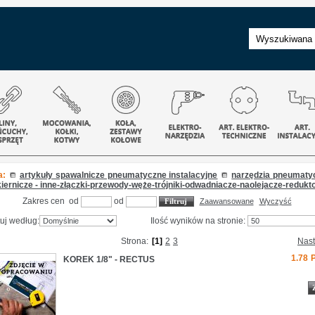
a:
artykuły spawalnicze pneumatyczne instalacyjne
narzędzia pneumaty
kiernicze - inne-złączki-przewody-węże-trójniki-odwadniacze-naolejacze-redukt
Zakres cen od
od
Zaawansowane
Wyczyść
uj według:
Ilość wyników na stronie:
Strona:
[1]
2
3
Nas
1.78
KOREK 1/8" - RECTUS