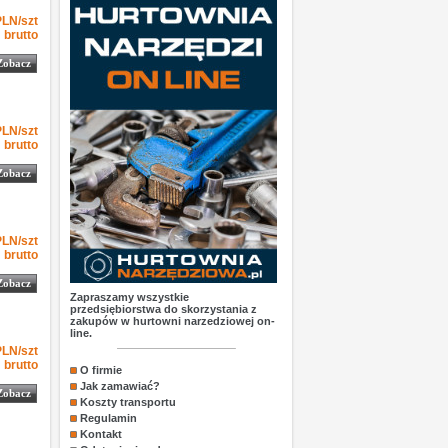
-1
2.94
2.94
PLN
szt
PLN/szt
brutto
Zobacz
-1
3.48
3.48
PLN
szt
PLN/szt
brutto
Zobacz
-1
3.52
3.52
PLN
szt
PLN/szt
brutto
Zobacz
Zapraszamy wszystkie
przedsiębiorstwa do skorzystania z
zakupów w hurtowni narzedziowej on-
line.
-1
3.54
3.54
PLN
szt
PLN/szt
brutto
O firmie
Jak zamawiać?
Zobacz
Koszty transportu
Regulamin
Kontakt