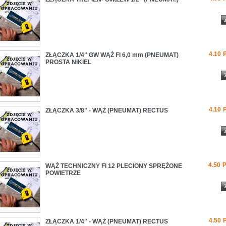
4.10
ZŁĄCZKA 1/4" GW WĄŻ FI 6,0 mm (PNEUMAT)
PROSTA NIKIEL
4.10
ZŁĄCZKA 3/8" - WĄŻ (PNEUMAT) RECTUS
4.50
WĄŻ TECHNICZNY FI 12 PLECIONY SPRĘŻONE
POWIETRZE
4.50
ZŁĄCZKA 1/4" - WĄŻ (PNEUMAT) RECTUS