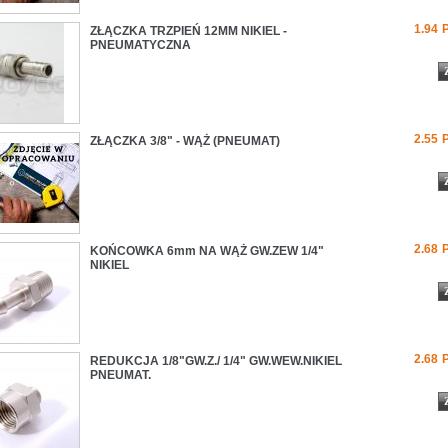
1.94
ZŁĄCZKA TRZPIEŃ 12MM NIKIEL -
PNEUMATYCZNA
2.55
ZŁĄCZKA 3/8" - WĄŻ (PNEUMAT)
2.68
KOŃCOWKA 6mm NA WĄŻ GW.ZEW 1/4"
NIKIEL
2.68
REDUKCJA 1/8"GW.Z./ 1/4" GW.WEW.NIKIEL
PNEUMAT.