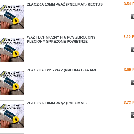
3.54
ZŁĄCZKA 13MM -WĄŻ (PNEUMAT.) RECTUS
3.60
WĄŻ TECHNICZNY FI 6 PCV ZBROJONY
PLECIONY SPRĘŻONE POWIETRZE
3.60
ZŁĄCZKA 1/4" - WĄŻ (PNEUMAT) FRAME
3.73
ZŁĄCZKA 10MM -WĄŻ (PNEUMAT.)