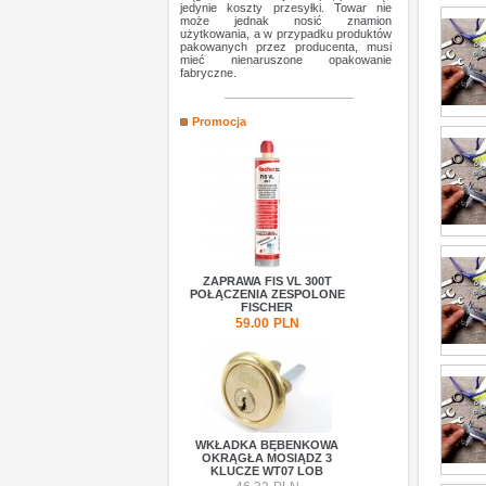
jedynie koszty przesyłki. Towar nie
może jednak nosić znamion
użytkowania, a w przypadku produktów
pakowanych przez producenta, musi
mieć nienaruszone opakowanie
fabryczne.
Promocja
ZAPRAWA FIS VL 300T
POŁĄCZENIA ZESPOLONE
FISCHER
59.00
PLN
WKŁADKA BĘBENKOWA
OKRĄGŁA MOSIĄDZ 3
KLUCZE WT07 LOB