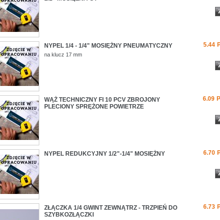
5.44
NYPEL 1/4 - 1/4" MOSIĘŻNY PNEUMATYCZNY
na klucz 17 mm
6.09
WĄŻ TECHNICZNY FI 10 PCV ZBROJONY
PLECIONY SPRĘŻONE POWIETRZE
6.70
NYPEL REDUKCYJNY 1/2"-1/4" MOSIĘŻNY
6.73
ZŁĄCZKA 1/4 GWINT ZEWNĄTRZ - TRZPIEŃ DO
SZYBKOZŁĄCZKI