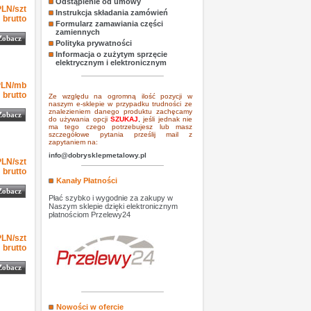
Odstąpienie od umowy
-1
3.54
3.54
PLN
szt
PLN/szt
Instrukcja składania zamówień
brutto
Formularz zamawiania części
zamiennych
Zobacz
Polityka prywatności
Informacja o zużytym sprzęcie
elektrycznym i elektronicznym
-1
3.60
3.60
PLN
mb
PLN/mb
brutto
Ze względu na ogromną ilość pozycji w
naszym e-sklepie w przypadku trudności ze
znalezieniem danego produktu zachęcamy
Zobacz
do używania opcji
SZUKAJ
,
jeśli jednak nie
ma tego czego potrzebujesz lub masz
szczegółowe pytania prześlij mail z
zapytaniem na:
info@dobrysklepmetalowy.pl
-1
3.60
3.60
PLN
szt
PLN/szt
brutto
Kanały Płatności
Zobacz
Płać szybko i wygodnie za zakupy w
Naszym sklepie dzięki elektronicznym
płatnościom Przelewy24
-1
3.73
3.73
PLN
szt
PLN/szt
brutto
Zobacz
Nowości w ofercie