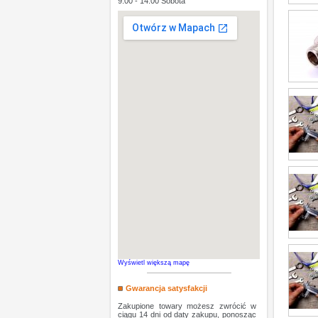
9:00 - 14:00 Sobota
Wyświetl większą mapę
Gwarancja satysfakcji
Zakupione towary możesz zwrócić w
ciągu 14 dni od daty zakupu, ponosząc