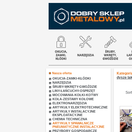
Nasza oferta
Kategori
dysze la
OKUCIA-ZAMKI-KŁÓDKI
NARZĘDZIA
ŚRUBY-WKRĘTY-GWOŹDZIE
LINY-ŁAŃCUCHY-OSPRZĘT
Sort
MOCOWANIA-KOŁKI-KOTWY
KOŁA-ZESTAWY KOŁOWE
ELEKTRONARZĘDZIA
ARTYKUŁY ELEKTROTECHNICZNE
ARTYKUŁY INSTALACYJNE
EKSPLOATACYJNE
CHEMIA TECHNICZNA
ARTYKUŁY SPAWALNICZE
PNEUMATYCZNE INSTALACYJNE
PRZYBORY GOSPODARCZE