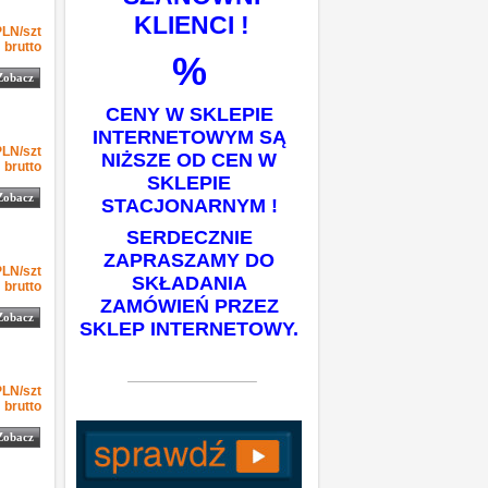
KLIENCI !
-1
1.94
1.94
PLN
szt
PLN/szt
brutto
%
Zobacz
CENY W SKLEPIE
INTERNETOWYM SĄ
-1
2.55
2.55
PLN
szt
PLN/szt
NIŻSZE OD CEN W
brutto
SKLEPIE
Zobacz
STACJONARNYM !
SERDECZNIE
ZAPRASZAMY DO
-1
2.68
2.68
PLN
szt
PLN/szt
SKŁADANIA
brutto
ZAMÓWIEŃ PRZEZ
Zobacz
SKLEP INTERNETOWY.
-1
2.68
2.68
PLN
szt
PLN/szt
brutto
Zobacz