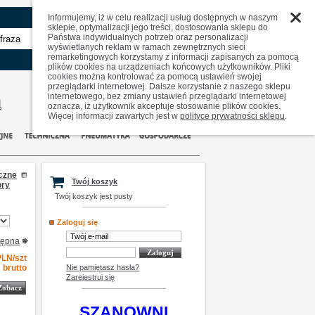
Informujemy, iż w celu realizacji usług dostępnych w naszym
sklepie, optymalizacji jego treści, dostosowania sklepu do
Państwa indywidualnych potrzeb oraz personalizacji
zaawansowane
wyświetlanych reklam w ramach zewnętrznych sieci
remarketingowych korzystamy z informacji zapisanych za pomocą
plików cookies na urządzeniach końcowych użytkowników. Pliki
cookies można kontrolować za pomocą ustawień swojej
przeglądarki internetowej. Dalsze korzystanie z naszego sklepu
internetowego, bez zmiany ustawień przeglądarki internetowej
oznacza, iż użytkownik akceptuje stosowanie plików cookies.
Więcej informacji zawartych jest w
polityce prywatności sklepu
.
czne
Twój koszyk
ory
Twój koszyk jest pusty
Zaloguj się
tępna
-1
1.78
1.78
PLN
szt
PLN/szt
brutto
Nie pamiętasz hasła?
Zarejestruj się
Zobacz
SZANOWNI