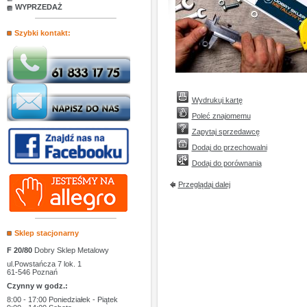
WYPRZEDAŻ
Szybki kontakt:
Wydrukuj kartę
Poleć znajomemu
Zapytaj sprzedawcę
Dodaj do przechowalni
Dodaj do porównania
Przeglądaj dalej
Sklep stacjonarny
F 20/80
Dobry Sklep Metalowy
ul.Powstańcza 7 lok. 1
61-546 Poznań
Czynny w godz.:
8:00 - 17:00 Poniedziałek - Piątek