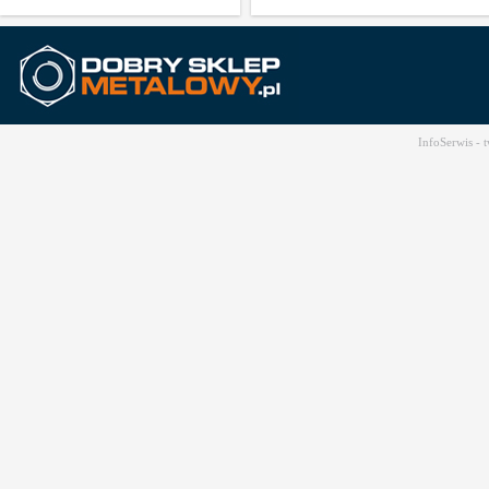
InfoSerwis -
t