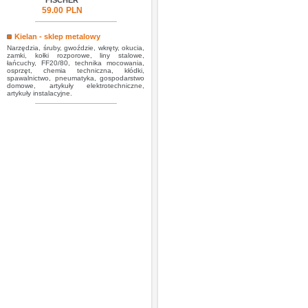
FISCHER
59.00
PLN
Kielan - sklep metalowy
Narzędzia, śruby, gwoździe, wkręty, okucia,
zamki, kołki rozporowe, liny stalowe,
łańcuchy, FF20/80, technika mocowania,
osprzęt, chemia techniczna, kłódki,
spawalnictwo, pneumatyka, gospodarstwo
domowe, artykuły elektrotechniczne,
artykuły instalacyjne.