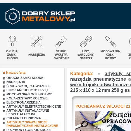
Nasza oferta
Kategoria:
artykuły s
OKUCIA-ZAMKI-KŁÓDKI
narzędzia pneumatyczne
NARZĘDZIA
węże-trójniki-odwadniacze-
ŚRUBY-WKRĘTY-GWOŹDZIE
215 x 110 x 12 mm 250 g es
LINY-ŁAŃCUCHY-OSPRZĘT
MOCOWANIA-KOŁKI-KOTWY
KOŁA-ZESTAWY KOŁOWE
ELEKTRONARZĘDZIA
POCHŁANIACZ WILGOCI 215 
ARTYKUŁY ELEKTROTECHNICZNE
ARTYKUŁY INSTALACYJNE
EKSPLOATACYJNE
CHEMIA TECHNICZNA
ARTYKUŁY SPAWALNICZE
PNEUMATYCZNE INSTALACYJNE
PRZYBORY GOSPODARCZE