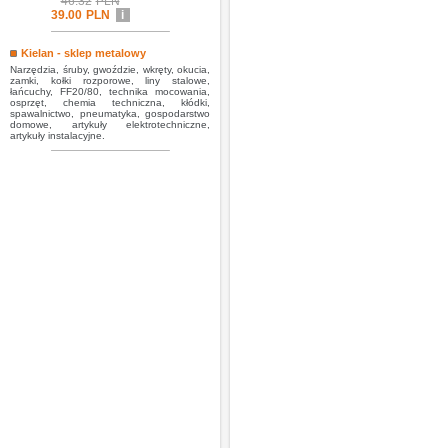
46.32
PLN
39.00
PLN
i
Kielan - sklep metalowy
Narzędzia, śruby, gwoździe, wkręty, okucia,
zamki, kołki rozporowe, liny stalowe,
łańcuchy, FF20/80, technika mocowania,
osprzęt, chemia techniczna, kłódki,
spawalnictwo, pneumatyka, gospodarstwo
domowe, artykuły elektrotechniczne,
artykuły instalacyjne.