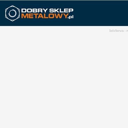
InfoSerwis -
t