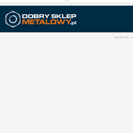
InfoSerwis -
t