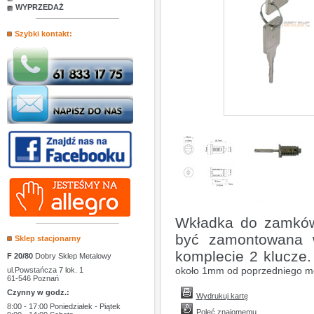
WYPRZEDAŻ
Szybki kontakt:
Wkładka do zamków
być zamontowana
Sklep stacjonarny
komplecie 2 klucze
F 20/80
Dobry Sklep Metalowy
około 1mm od poprzedniego m
ul.Powstańcza 7 lok. 1
61-546 Poznań
Czynny w godz.:
Wydrukuj kartę
8:00 - 17:00 Poniedziałek - Piątek
Poleć znajomemu