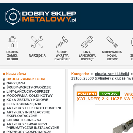
Nasza oferta
Kategoria:
okucia-zamki-kłódki
23100, 23500 (cylinder) 2 klucze nw 
OKUCIA-ZAMKI-KŁÓDKI
NARZĘDZIA
ŚRUBY-WKRĘTY-GWOŹDZIE
LINY-ŁAŃCUCHY-OSPRZĘT
WKŁA
MOCOWANIA-KOŁKI-KOTWY
(CYLINDER) 2 KLUCZE NW 
KOŁA-ZESTAWY KOŁOWE
ELEKTRONARZĘDZIA
ARTYKUŁY ELEKTROTECHNICZNE
ARTYKUŁY INSTALACYJNE
EKSPLOATACYJNE
CHEMIA TECHNICZNA
ARTYKUŁY SPAWALNICZE
PNEUMATYCZNE INSTALACYJNE
PRZYBORY GOSPODARCZE