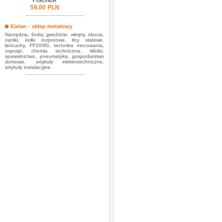
FISCHER
59.00
PLN
Kielan - sklep metalowy
Narzędzia, śruby, gwoździe, wkręty, okucia,
zamki, kołki rozporowe, liny stalowe,
łańcuchy, FF20/80, technika mocowania,
osprzęt, chemia techniczna, kłódki,
spawalnictwo, pneumatyka, gospodarstwo
domowe, artykuły elektrotechniczne,
artykuły instalacyjne.