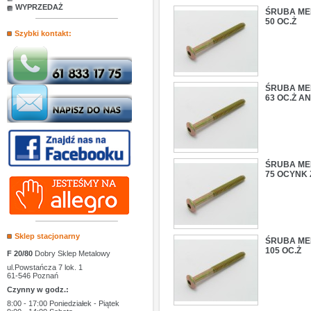
WYPRZEDAŻ
ŚRUBA MEB
50 OC.Ż
Szybki kontakt:
ŚRUBA MEB
63 OC.Ż AN
ŚRUBA MEB
75 OCYNK 
Sklep stacjonarny
ŚRUBA MEB
105 OC.Ż
F 20/80
Dobry Sklep Metalowy
ul.Powstańcza 7 lok. 1
61-546 Poznań
Czynny w godz.:
8:00 - 17:00 Poniedziałek - Piątek