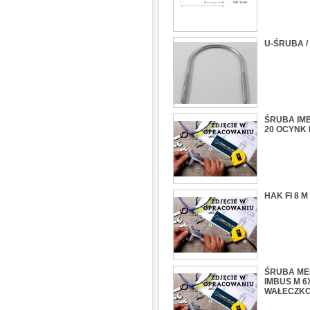
U-ŚRUBA / 
ŚRUBA IM
20 OCYNK 
HAK FI 8 
ŚRUBA ME
IMBUS M 6
WAŁECZK