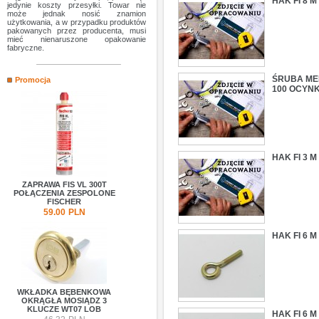
HAK FI 8 
jedynie koszty przesyłki. Towar nie
może jednak nosić znamion
użytkowania, a w przypadku produktów
pakowanych przez producenta, musi
mieć nienaruszone opakowanie
fabryczne.
ŚRUBA MEB
Promocja
100 OCYN
HAK FI 3 
ZAPRAWA FIS VL 300T
POŁĄCZENIA ZESPOLONE
FISCHER
59.00
PLN
HAK FI 6 
WKŁADKA BĘBENKOWA
OKRĄGŁA MOSIĄDZ 3
KLUCZE WT07 LOB
HAK FI 6 