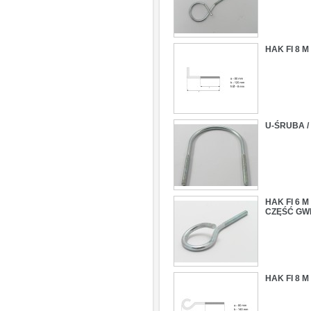
HAK FI 8 
U-ŚRUBA / 
HAK FI 6 
CZĘŚĆ GW
HAK FI 8 