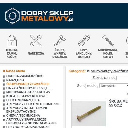
Nasza oferta
Kategoria:
śruby-wkręty-gwoździ
OKUCIA-ZAMKI-KŁÓDKI
Zakres cen od
NARZĘDZIA
ŚRUBY-WKRĘTY-GWOŹDZIE
Sortuj według:
LINY-ŁAŃCUCHY-OSPRZĘT
MOCOWANIA-KOŁKI-KOTWY
KOŁA-ZESTAWY KOŁOWE
ELEKTRONARZĘDZIA
ŚRUBA MEB
ARTYKUŁY ELEKTROTECHNICZNE
55 OC.Ż
ARTYKUŁY INSTALACYJNE
EKSPLOATACYJNE
CHEMIA TECHNICZNA
ARTYKUŁY SPAWALNICZE
PNEUMATYCZNE INSTALACYJNE
PRZYBORY GOSPODARCZE