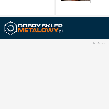
InfoSerwis -
t