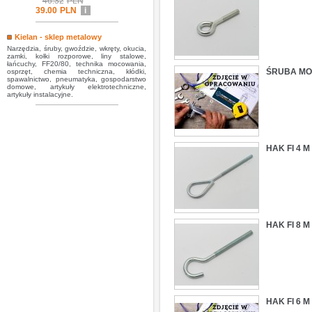
46.32
PLN
39.00
PLN
i
Kielan - sklep metalowy
Narzędzia, śruby, gwoździe, wkręty, okucia,
zamki, kołki rozporowe, liny stalowe,
łańcuchy, FF20/80, technika mocowania,
ŚRUBA MO
osprzęt, chemia techniczna, kłódki,
spawalnictwo, pneumatyka, gospodarstwo
domowe, artykuły elektrotechniczne,
artykuły instalacyjne.
HAK FI 4 
HAK FI 8 
HAK FI 6 