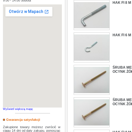
9:00 - 14:00 Sobota
HAK FI 8 
HAK FI 6 
ŚRUBA MEB
OCYNK ŻÓ
ŚRUBA MEB
OCYNK ŻÓ
Wyświetl większą mapę
Gwarancja satysfakcji
Zakupione towary możesz zwrócić w
ciągu 14 dni od daty zakupu, ponosząc