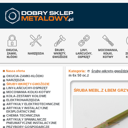
Nasza oferta
Kategoria:
śruby-wkręty-gwoździ
m 6x 50 oc.ż
OKUCIA-ZAMKI-KŁÓDKI
NARZĘDZIA
ŚRUBY-WKRĘTY-GWOŹDZIE
LINY-ŁAŃCUCHY-OSPRZĘT
ŚRUBA MEBL.Z ŁBEM GRZYB
MOCOWANIA-KOŁKI-KOTWY
KOŁA-ZESTAWY KOŁOWE
ELEKTRONARZĘDZIA
ARTYKUŁY ELEKTROTECHNICZNE
ARTYKUŁY INSTALACYJNE
EKSPLOATACYJNE
CHEMIA TECHNICZNA
ARTYKUŁY SPAWALNICZE
PNEUMATYCZNE INSTALACYJNE
PRZYBORY GOSPODARCZE