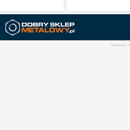
InfoSerwis -
t