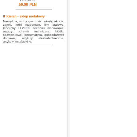
FISCHER
59.00
PLN
Kielan - sklep metalowy
Narzędzia, śruby, gwoździe, wkręty, okucia,
zamki, kołki rozporowe, liny stalowe,
łańcuchy, FF20/80, technika mocowania,
osprzęt, chemia techniczna, kłódki,
spawalnictwo, pneumatyka, gospodarstwo
domowe, artykuły elektrotechniczne,
artykuły instalacyjne.