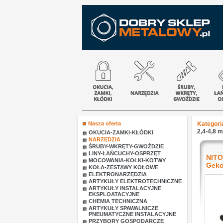
Nasza oferta
Kategori
2,4-4,8 
OKUCIA-ZAMKI-KŁÓDKI
NARZĘDZIA
ŚRUBY-WKRĘTY-GWOŹDZIE
LINY-ŁAŃCUCHY-OSPRZĘT
NIT
MOCOWANIA-KOŁKI-KOTWY
Gek
KOŁA-ZESTAWY KOŁOWE
ELEKTRONARZĘDZIA
ARTYKUŁY ELEKTROTECHNICZNE
ARTYKUŁY INSTALACYJNE
EKSPLOATACYJNE
CHEMIA TECHNICZNA
ARTYKUŁY SPAWALNICZE
PNEUMATYCZNE INSTALACYJNE
PRZYBORY GOSPODARCZE