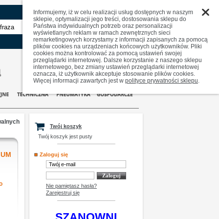
Informujemy, iż w celu realizacji usług dostępnych w naszym
sklepie, optymalizacji jego treści, dostosowania sklepu do
Państwa indywidualnych potrzeb oraz personalizacji
zaawansowane
wyświetlanych reklam w ramach zewnętrznych sieci
remarketingowych korzystamy z informacji zapisanych za pomocą
plików cookies na urządzeniach końcowych użytkowników. Pliki
cookies można kontrolować za pomocą ustawień swojej
przeglądarki internetowej. Dalsze korzystanie z naszego sklepu
internetowego, bez zmiany ustawień przeglądarki internetowej
oznacza, iż użytkownik akceptuje stosowanie plików cookies.
Więcej informacji zawartych jest w
polityce prywatności sklepu
.
walnych
Twój koszyk
Twój koszyk jest pusty
IUM
Zaloguj się
o
Nie pamiętasz hasła?
N
Zarejestruj się
SZANOWNI