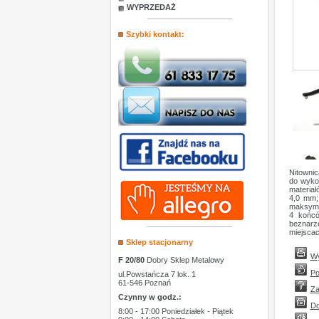
WYPRZEDAŻ
Szybki kontakt:
Nitowni
do wyko
materia
4,0 mm;
maksyma
4 końcó
beznarz
miejscac
Sklep stacjonarny
Wy
F 20/80
Dobry Sklep Metalowy
Po
ul.Powstańcza 7 lok. 1
61-546 Poznań
Za
Czynny w godz.:
Do
8:00 - 17:00 Poniedziałek - Piątek