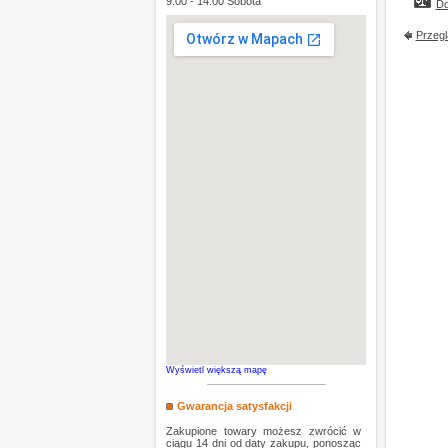
9:00 - 14:00 Sobota
Do
Przegl
Wyświetl większą mapę
Gwarancja satysfakcji
Zakupione towary możesz zwrócić w
ciągu 14 dni od daty zakupu, ponosząc