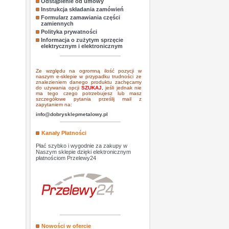
Odstąpienie od umowy
Instrukcja składania zamówień
Formularz zamawiania części
zamiennych
Polityka prywatności
Informacja o zużytym sprzęcie
elektrycznym i elektronicznym
Ze względu na ogromną ilość pozycji w
naszym e-sklepie w przypadku trudności ze
znalezieniem danego produktu zachęcamy
do używania opcji
SZUKAJ
,
jeśli jednak nie
ma tego czego potrzebujesz lub masz
szczegółowe pytania prześlij mail z
zapytaniem na:
info@dobrysklepmetalowy.pl
Kanały Płatności
Płać szybko i wygodnie za zakupy w
Naszym sklepie dzięki elektronicznym
płatnościom Przelewy24
Nowości w ofercie