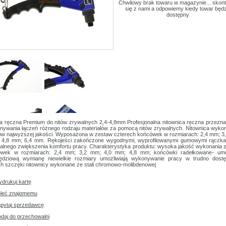
Chwilowy brak towaru w magazynie... skont
się z nami a odpowiemy kiedy towar będz
dostępny
ca ręczna Premium do nitów zrywalnych 2,4-4,8mm Profesjonalna nitownica ręczna przezn
nywania łączeń różnego rodzaju materiałów za pomocą nitów zrywalnych. Nitownica wyko
łów najwyższej jakości. Wyposażona w zestaw czterech końcówek w rozmiarach: 2,4 mm; 3
 4,8 mm; 6,4 mm. Rękojeści zakończone wygodnymi, wyprofilowanymi gumowymi rączka
lnego zwiększenia komfortu pracy. Charakterystyka produktu: wysoka jakość wykonania 
wek w rozmiarach: 2,4 mm; 3,2 mm; 4,0 mm; 4,8 mm; końcówki radełkowane- umo
ędziową wymianę niewielkie rozmiary umożliwiają wykonywanie pracy w trudno dost
h szczęki nitownicy wykonane ze stali chromowo-molibdenowej
drukuj kartę
leć znajomemu
pytaj sprzedawcę
daj do przechowalni