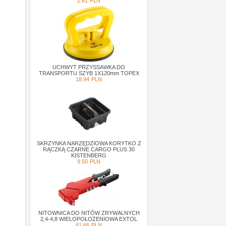
2.61
PLN
UCHWYT PRZYSSAWKA DO
TRANSPORTU SZYB 1X120mm TOPEX
18.94
PLN
SKRZYNKA NARZĘDZIOWA KORYTKO Z
RĄCZKĄ CZARNE CARGO PLUS 30
KISTENBERG
9.50
PLN
NITOWNICA DO NITÓW ZRYWALNYCH
2,4-4,8 WIELOPOŁOŻENIOWA EXTOL
61.66
PLN