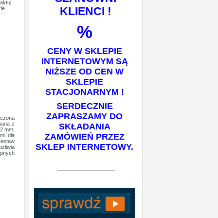
aktuj
KLIENCI !
ie
%
CENY W SKLEPIE
INTERNETOWYM SĄ
NIŻSZE OD CEN W
SKLEPIE
STACJONARNYM !
SERDECZNIE
ZAPRASZAMY DO
aczona
nana z
SKŁADANIA
,2 mm;
ZAMÓWIEŃ PRZEZ
mi dla
zestaw
SKLEP INTERNETOWY.
żliwia
ępnych