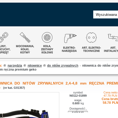
a:
narzędzia
nitownice
do nitów zrywalnych
»
nitownica do nitów zry
mm ręczna premium geko
OWNICA DO NITÓW ZRYWALNYCH 2,4-4,8 mm RĘCZNA PREM
o
(nr kat. G01357)
symbol:
Cena netto
N0112-01899
47.79
PLN
Cena brutt
waga:
58.78
PL
0.600
kg
Dostępność:,