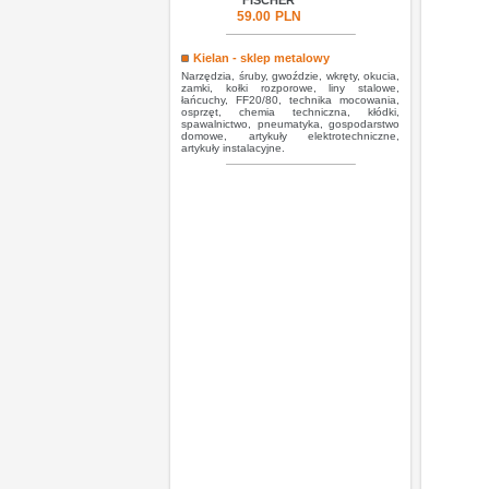
FISCHER
59.00
PLN
Kielan - sklep metalowy
Narzędzia, śruby, gwoździe, wkręty, okucia,
zamki, kołki rozporowe, liny stalowe,
łańcuchy, FF20/80, technika mocowania,
osprzęt, chemia techniczna, kłódki,
spawalnictwo, pneumatyka, gospodarstwo
domowe, artykuły elektrotechniczne,
artykuły instalacyjne.