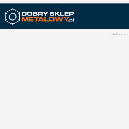
InfoSerwis -
t