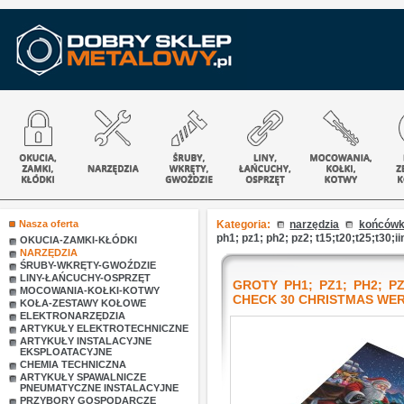
Nasza oferta
Kategoria:
narzędzia
końcówki
ph1; pz1; ph2; pz2; t15;t20;t25;t30;i
OKUCIA-ZAMKI-KŁÓDKI
NARZĘDZIA
ŚRUBY-WKRĘTY-GWOŹDZIE
LINY-ŁAŃCUCHY-OSPRZĘT
GROTY PH1; PZ1; PH2; PZ2;
MOCOWANIA-KOŁKI-KOTWY
CHECK 30 CHRISTMAS WE
KOŁA-ZESTAWY KOŁOWE
ELEKTRONARZĘDZIA
ARTYKUŁY ELEKTROTECHNICZNE
ARTYKUŁY INSTALACYJNE
EKSPLOATACYJNE
CHEMIA TECHNICZNA
ARTYKUŁY SPAWALNICZE
PNEUMATYCZNE INSTALACYJNE
PRZYBORY GOSPODARCZE