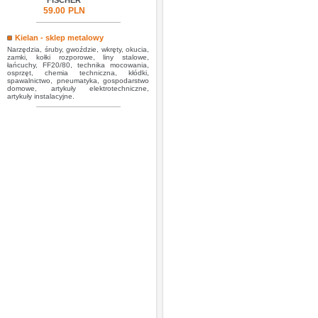
FISCHER
59.00
PLN
Kielan - sklep metalowy
Narzędzia, śruby, gwoździe, wkręty, okucia,
zamki, kołki rozporowe, liny stalowe,
łańcuchy, FF20/80, technika mocowania,
osprzęt, chemia techniczna, kłódki,
spawalnictwo, pneumatyka, gospodarstwo
domowe, artykuły elektrotechniczne,
artykuły instalacyjne.