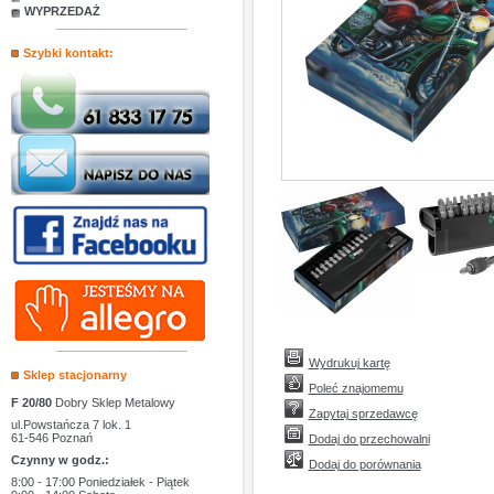
WYPRZEDAŻ
Szybki kontakt:
Wydrukuj kartę
Sklep stacjonarny
Poleć znajomemu
F 20/80
Dobry Sklep Metalowy
Zapytaj sprzedawcę
ul.Powstańcza 7 lok. 1
61-546 Poznań
Dodaj do przechowalni
Czynny w godz.:
Dodaj do porównania
8:00 - 17:00 Poniedziałek - Piątek