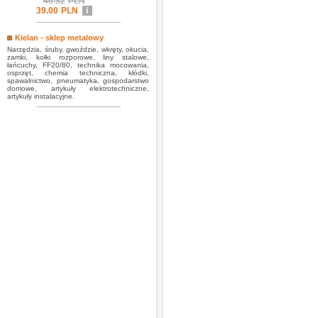
46.32
PLN
39.00
PLN
i
Kielan - sklep metalowy
Narzędzia, śruby, gwoździe, wkręty, okucia,
zamki, kołki rozporowe, liny stalowe,
łańcuchy, FF20/80, technika mocowania,
osprzęt, chemia techniczna, kłódki,
spawalnictwo, pneumatyka, gospodarstwo
domowe, artykuły elektrotechniczne,
artykuły instalacyjne.