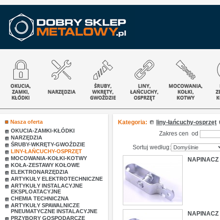
Nasza oferta
Kategoria:
liny-łańcuchy-osprzęt
OKUCIA-ZAMKI-KŁÓDKI
Zakres cen od
NARZĘDZIA
ŚRUBY-WKRĘTY-GWOŹDZIE
Sortuj według:
LINY-ŁAŃCUCHY-OSPRZĘT
MOCOWANIA-KOŁKI-KOTWY
NAPINACZ 
KOŁA-ZESTAWY KOŁOWE
ELEKTRONARZĘDZIA
ARTYKUŁY ELEKTROTECHNICZNE
ARTYKUŁY INSTALACYJNE
EKSPLOATACYJNE
CHEMIA TECHNICZNA
ARTYKUŁY SPAWALNICZE
PNEUMATYCZNE INSTALACYJNE
NAPINACZ 
PRZYBORY GOSPODARCZE