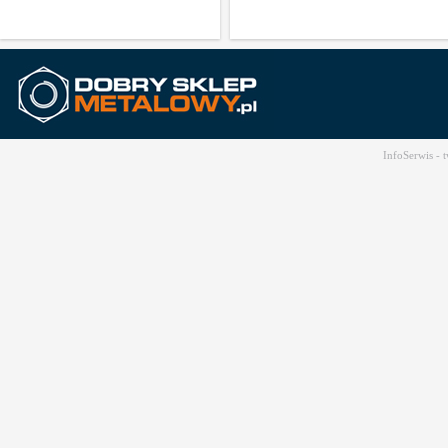
InfoSerwis -
t