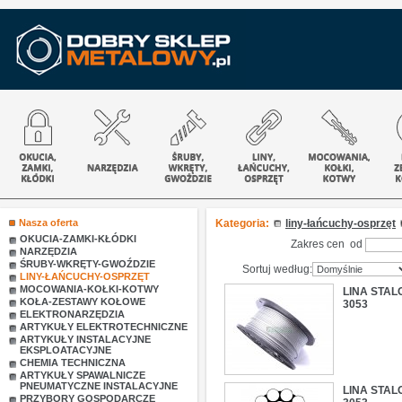
Nasza oferta
Kategoria:
liny-łańcuchy-osprzęt
OKUCIA-ZAMKI-KŁÓDKI
Zakres cen od
NARZĘDZIA
ŚRUBY-WKRĘTY-GWOŹDZIE
Sortuj według:
LINY-ŁAŃCUCHY-OSPRZĘT
MOCOWANIA-KOŁKI-KOTWY
LINA STAL
KOŁA-ZESTAWY KOŁOWE
3053
ELEKTRONARZĘDZIA
ARTYKUŁY ELEKTROTECHNICZNE
ARTYKUŁY INSTALACYJNE
EKSPLOATACYJNE
CHEMIA TECHNICZNA
ARTYKUŁY SPAWALNICZE
PNEUMATYCZNE INSTALACYJNE
LINA STAL
PRZYBORY GOSPODARCZE