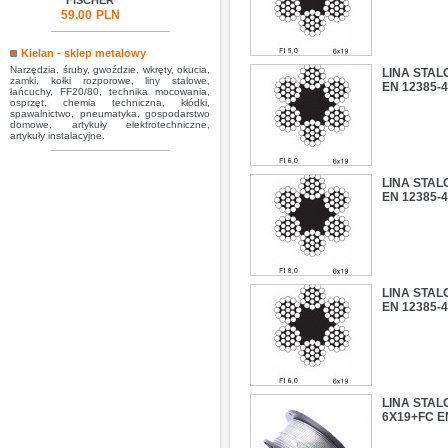
FISCHER
59.00
PLN
Kielan - sklep metalowy
Narzędzia, śruby, gwoździe, wkręty, okucia,
LINA STAL
zamki, kołki rozporowe, liny stalowe,
EN 12385-
łańcuchy, FF20/80, technika mocowania,
osprzęt, chemia techniczna, kłódki,
spawalnictwo, pneumatyka, gospodarstwo
domowe, artykuły elektrotechniczne,
artykuły instalacyjne.
LINA STAL
EN 12385-
LINA STAL
EN 12385-4
LINA STAL
6X19+FC E