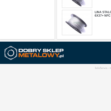
LINA STAL
6X37+ NFC
InfoSerwis -
t