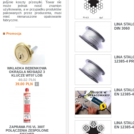
jedynie koszty przesyłki. Towar nie
może jednak nosić znamion
użytkowania, a w przypadku produktów
pakowanych przez producenta, musi
mieć nienaruszone opakowanie
fabryczne.
LINA STAL
DIN 3060
Promocja
LINA STAL
12385-4 P
WKŁADKA BĘBENKOWA
OKRĄGŁA MOSIĄDZ 3
KLUCZE WT07 LOB
46.32
PLN
39.00
PLN
i
LINA STAL
EN 12385-
LINA STAL
ZAPRAWA FIS VL 300T
EN 12385-
POŁĄCZENIA ZESPOLONE