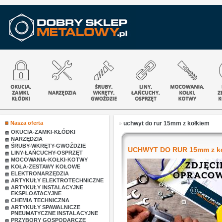
Nasza oferta
»
uchwyt do rur 15mm z kołkiem
OKUCIA-ZAMKI-KŁÓDKI
NARZĘDZIA
ŚRUBY-WKRĘTY-GWOŹDZIE
UCHWYT DO RUR 15mm z k
LINY-ŁAŃCUCHY-OSPRZĘT
MOCOWANIA-KOŁKI-KOTWY
KOŁA-ZESTAWY KOŁOWE
ELEKTRONARZĘDZIA
ARTYKUŁY ELEKTROTECHNICZNE
ARTYKUŁY INSTALACYJNE
EKSPLOATACYJNE
CHEMIA TECHNICZNA
ARTYKUŁY SPAWALNICZE
PNEUMATYCZNE INSTALACYJNE
PRZYBORY GOSPODARCZE