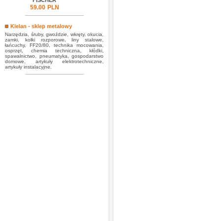
FISCHER
59.00
PLN
Kielan - sklep metalowy
Narzędzia, śruby, gwoździe, wkręty, okucia,
zamki, kołki rozporowe, liny stalowe,
łańcuchy, FF20/80, technika mocowania,
osprzęt, chemia techniczna, kłódki,
spawalnictwo, pneumatyka, gospodarstwo
domowe, artykuły elektrotechniczne,
artykuły instalacyjne.