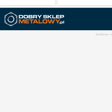
InfoSerwis -
t