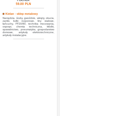
FISCHER
59.00
PLN
Kielan - sklep metalowy
Narzędzia, śruby, gwoździe, wkręty, okucia,
zamki, kołki rozporowe, liny stalowe,
łańcuchy, FF20/80, technika mocowania,
osprzęt, chemia techniczna, kłódki,
spawalnictwo, pneumatyka, gospodarstwo
domowe, artykuły elektrotechniczne,
artykuły instalacyjne.