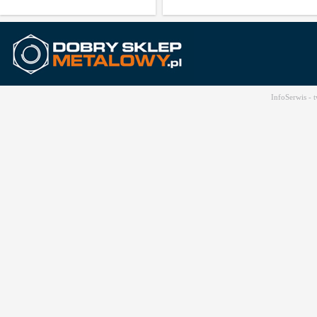
InfoSerwis -
t