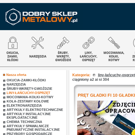
Nasza oferta
Kategoria:
liny-łańcuchy-osprzęt
ciągniony a2 ai si 304
OKUCIA-ZAMKI-KŁÓDKI
NARZĘDZIA
ŚRUBY-WKRĘTY-GWOŹDZIE
LINY-ŁAŃCUCHY-OSPRZĘT
PRĘT GŁADKI FI 10 GŁADKI 
MOCOWANIA-KOŁKI-KOTWY
KOŁA-ZESTAWY KOŁOWE
ELEKTRONARZĘDZIA
ARTYKUŁY ELEKTROTECHNICZNE
ARTYKUŁY INSTALACYJNE
EKSPLOATACYJNE
CHEMIA TECHNICZNA
ARTYKUŁY SPAWALNICZE
PNEUMATYCZNE INSTALACYJNE
PRZYBORY GOSPODARCZE