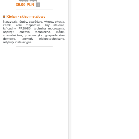
46.32
PLN
39.00
PLN
i
Kielan - sklep metalowy
Narzędzia, śruby, gwoździe, wkręty, okucia,
zamki, kołki rozporowe, liny stalowe,
łańcuchy, FF20/80, technika mocowania,
osprzęt, chemia techniczna, kłódki,
spawalnictwo, pneumatyka, gospodarstwo
domowe, artykuły elektrotechniczne,
artykuły instalacyjne.