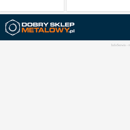
InfoSerwis -
t