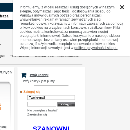
Informujemy, iż w celu realizacji usług dostępnych w naszym
sklepie, optymalizacji jego treści, dostosowania sklepu do
Państwa indywidualnych potrzeb oraz personalizacji
zaawansowane
wyświetlanych reklam w ramach zewnętrznych sieci
remarketingowych korzystamy z informacji zapisanych za pomocą
plików cookies na urządzeniach końcowych użytkowników. Pliki
cookies można kontrolować za pomocą ustawień swojej
przeglądarki internetowej. Dalsze korzystanie z naszego sklepu
internetowego, bez zmiany ustawień przeglądarki internetowej
oznacza, iż użytkownik akceptuje stosowanie plików cookies.
Więcej informacji zawartych jest w
polityce prywatności sklepu
.
walnych
Twój koszyk
Twój koszyk jest pusty
Zaloguj się
o
N
Nie pamiętasz hasła?
Zarejestruj się
aktuj
SZANOWNI