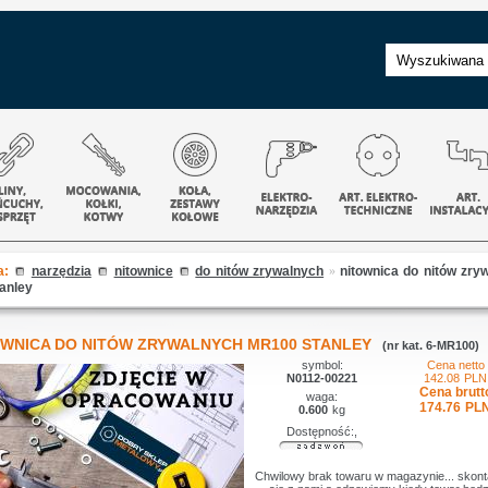
a:
narzędzia
nitownice
do nitów zrywalnych
»
nitownica do nitów zry
anley
OWNICA DO NITÓW ZRYWALNYCH MR100 STANLEY
(nr kat. 6-MR100)
symbol:
Cena netto
N0112-00221
142.08
PLN
Cena brutt
waga:
174.76
PL
0.600
kg
Dostępność:,
Chwilowy brak towaru w magazynie... skont