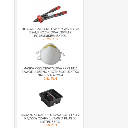
NITOWNICA DO NITÓW ZRYWALNYCH
3,2-4,8 NOŻYCOWA 330MM Z
POJEMNIKIEM EXTOL
76.26
PLN
MASKA PRZECIWPYŁOWA FFP1 BEZ
ZAWORU JEDNOKROTNEGO UŻYTKU
NRD CZASZOWA
2.61
PLN
SKRZYNKA NARZĘDZIOWA KORYTKO Z
RĄCZKĄ CZARNE CARGO PLUS 30
KISTENBERG
9.50
PLN