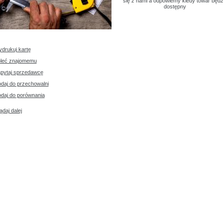
się z nami a odpowiemy kiedy towar będz
dostępny
drukuj kartę
leć znajomemu
pytaj sprzedawcę
daj do przechowalni
daj do porównania
ądaj dalej