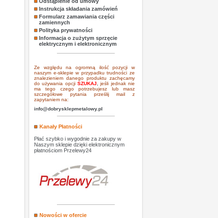
Odstąpienie od umowy
Instrukcja składania zamówień
Formularz zamawiania części
zamiennych
Polityka prywatności
Informacja o zużytym sprzęcie
elektrycznym i elektronicznym
Ze względu na ogromną ilość pozycji w
naszym e-sklepie w przypadku trudności ze
znalezieniem danego produktu zachęcamy
do używania opcji
SZUKAJ
,
jeśli jednak nie
ma tego czego potrzebujesz lub masz
szczegółowe pytania prześlij mail z
zapytaniem na:
info@dobrysklepmetalowy.pl
Kanały Płatności
Płać szybko i wygodnie za zakupy w
Naszym sklepie dzięki elektronicznym
płatnościom Przelewy24
Nowości w ofercie