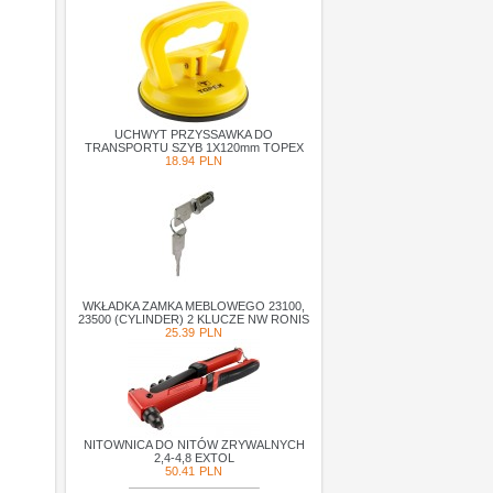
UCHWYT PRZYSSAWKA DO
TRANSPORTU SZYB 1X120mm TOPEX
18.94
PLN
WKŁADKA ZAMKA MEBLOWEGO 23100,
23500 (CYLINDER) 2 KLUCZE NW RONIS
25.39
PLN
NITOWNICA DO NITÓW ZRYWALNYCH
2,4-4,8 EXTOL
50.41
PLN