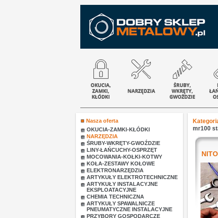
Nasza oferta
Kategori
mr100 st
OKUCIA-ZAMKI-KŁÓDKI
NARZĘDZIA
ŚRUBY-WKRĘTY-GWOŹDZIE
LINY-ŁAŃCUCHY-OSPRZĘT
NIT
MOCOWANIA-KOŁKI-KOTWY
KOŁA-ZESTAWY KOŁOWE
ELEKTRONARZĘDZIA
ARTYKUŁY ELEKTROTECHNICZNE
ARTYKUŁY INSTALACYJNE
EKSPLOATACYJNE
CHEMIA TECHNICZNA
ARTYKUŁY SPAWALNICZE
PNEUMATYCZNE INSTALACYJNE
PRZYBORY GOSPODARCZE