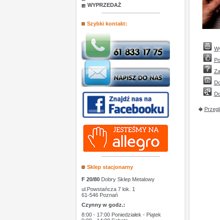
WYPRZEDAŻ
Szybki kontakt:
Wy
Po
Za
Do
Do
Przegl
Sklep stacjonarny
F 20/80
Dobry Sklep Metalowy
ul.Powstańcza 7 lok. 1
61-546 Poznań
Czynny w godz.:
8:00 - 17:00 Poniedziałek - Piątek