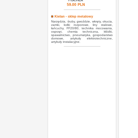
FISCHER
59.00
PLN
Kielan - sklep metalowy
Narzędzia, śruby, gwoździe, wkręty, okucia,
zamki, kołki rozporowe, liny stalowe,
łańcuchy, FF20/80, technika mocowania,
osprzęt, chemia techniczna, kłódki,
spawalnictwo, pneumatyka, gospodarstwo
domowe, artykuły elektrotechniczne,
artykuły instalacyjne.