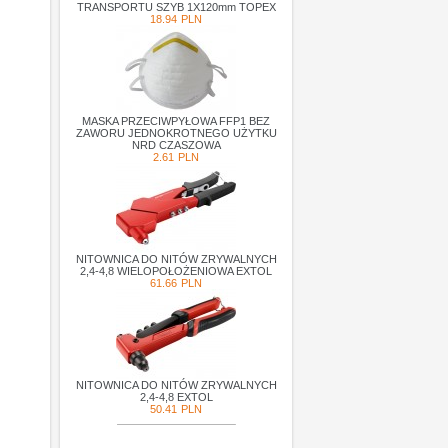
TRANSPORTU SZYB 1X120mm TOPEX
18.94
PLN
MASKA PRZECIWPYŁOWA FFP1 BEZ
ZAWORU JEDNOKROTNEGO UŻYTKU
NRD CZASZOWA
2.61
PLN
NITOWNICA DO NITÓW ZRYWALNYCH
2,4-4,8 WIELOPOŁOŻENIOWA EXTOL
61.66
PLN
NITOWNICA DO NITÓW ZRYWALNYCH
2,4-4,8 EXTOL
50.41
PLN