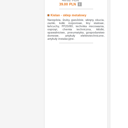
46.32
PLN
39.00
PLN
i
Kielan - sklep metalowy
Narzędzia, śruby, gwoździe, wkręty, okucia,
zamki, kołki rozporowe, liny stalowe,
łańcuchy, FF20/80, technika mocowania,
osprzęt, chemia techniczna, kłódki,
spawalnictwo, pneumatyka, gospodarstwo
domowe, artykuły elektrotechniczne,
artykuły instalacyjne.