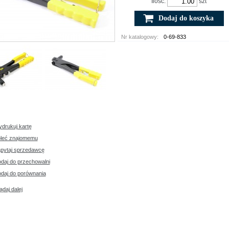
Ilość:
szt
Nr katalogowy
:
0-69-833
drukuj kartę
leć znajomemu
pytaj sprzedawcę
daj do przechowalni
daj do porównania
ądaj dalej