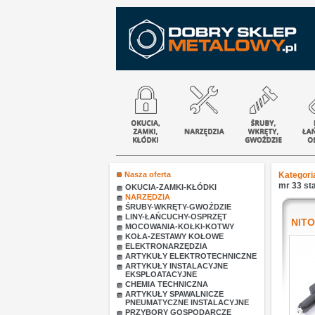
Nasza oferta
Kategori
mr 33 st
OKUCIA-ZAMKI-KŁÓDKI
NARZĘDZIA
ŚRUBY-WKRĘTY-GWOŹDZIE
LINY-ŁAŃCUCHY-OSPRZĘT
NIT
MOCOWANIA-KOŁKI-KOTWY
KOŁA-ZESTAWY KOŁOWE
ELEKTRONARZĘDZIA
ARTYKUŁY ELEKTROTECHNICZNE
ARTYKUŁY INSTALACYJNE
EKSPLOATACYJNE
CHEMIA TECHNICZNA
ARTYKUŁY SPAWALNICZE
PNEUMATYCZNE INSTALACYJNE
PRZYBORY GOSPODARCZE