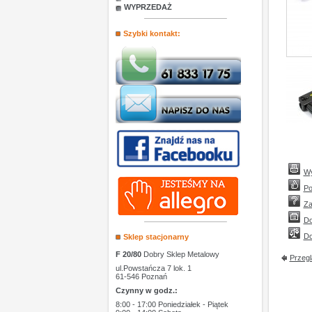
WYPRZEDAŻ
Szybki kontakt:
Wy
Po
Za
Do
Do
Sklep stacjonarny
F 20/80
Dobry Sklep Metalowy
Przegl
ul.Powstańcza 7 lok. 1
61-546 Poznań
Czynny w godz.:
8:00 - 17:00 Poniedziałek - Piątek