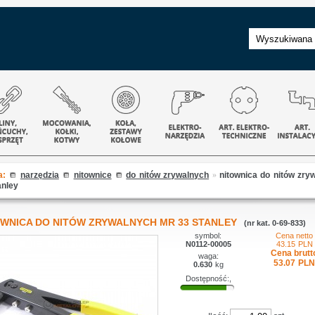
a:
narzędzia
nitownice
do nitów zrywalnych
»
nitownica do nitów zry
anley
OWNICA DO NITÓW ZRYWALNYCH MR 33 STANLEY
(nr kat. 0-69-833)
symbol:
Cena netto
N0112-00005
43.15
PLN
Cena brutt
waga:
53.07
PLN
0.630
kg
Dostępność:,