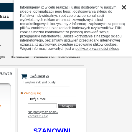
Informujemy, iż w celu realizacji usług dostępnych w naszym
sklepie, optymalizacji jego treści, dostosowania sklepu do
Państwa indywidualnych potrzeb oraz personalizacji
zaawansowane
wyświetlanych reklam w ramach zewnętrznych sieci
remarketingowych korzystamy z informacji zapisanych za pomocą
plików cookies na urządzeniach końcowych użytkowników. Pliki
cookies można kontrolować za pomocą ustawień swojej
przeglądarki internetowej. Dalsze korzystanie z naszego sklepu
internetowego, bez zmiany ustawień przeglądarki internetowej
oznacza, iż użytkownik akceptuje stosowanie plików cookies.
Więcej informacji zawartych jest w
polityce prywatności sklepu
.
walnych
Twój koszyk
Twój koszyk jest pusty
Zaloguj się
o
Nie pamiętasz hasła?
Zarejestruj się
SZANOWNI