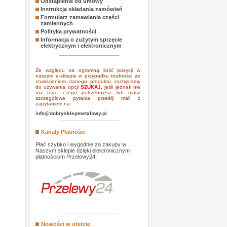
Odstąpienie od umowy
Instrukcja składania zamówień
Formularz zamawiania części
zamiennych
Polityka prywatności
Informacja o zużytym sprzęcie
elektrycznym i elektronicznym
Ze względu na ogromną ilość pozycji w
naszym e-sklepie w przypadku trudności ze
znalezieniem danego produktu zachęcamy
do używania opcji
SZUKAJ
,
jeśli jednak nie
ma tego czego potrzebujesz lub masz
szczegółowe pytania prześlij mail z
zapytaniem na:
info@dobrysklepmetalowy.pl
Kanały Płatności
Płać szybko i wygodnie za zakupy w
Naszym sklepie dzięki elektronicznym
płatnościom Przelewy24
Nowości w ofercie