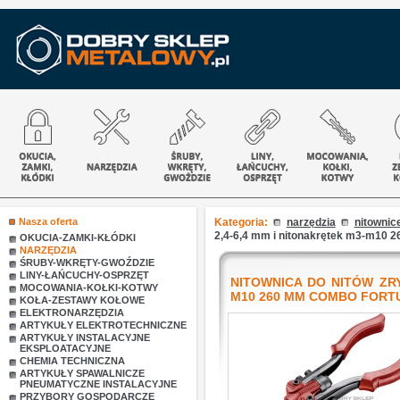
Nasza oferta
Kategoria:
narzędzia
nitownic
2,4-6,4 mm i nitonakrętek m3-m10 
OKUCIA-ZAMKI-KŁÓDKI
NARZĘDZIA
ŚRUBY-WKRĘTY-GWOŹDZIE
LINY-ŁAŃCUCHY-OSPRZĘT
NITOWNICA DO NITÓW ZRY
MOCOWANIA-KOŁKI-KOTWY
M10 260 MM COMBO FORT
KOŁA-ZESTAWY KOŁOWE
ELEKTRONARZĘDZIA
ARTYKUŁY ELEKTROTECHNICZNE
ARTYKUŁY INSTALACYJNE
EKSPLOATACYJNE
CHEMIA TECHNICZNA
ARTYKUŁY SPAWALNICZE
PNEUMATYCZNE INSTALACYJNE
PRZYBORY GOSPODARCZE