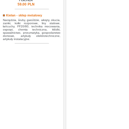
FISCHER
59.00
PLN
Kielan - sklep metalowy
Narzędzia, śruby, gwoździe, wkręty, okucia,
zamki, kołki rozporowe, liny stalowe,
łańcuchy, FF20/80, technika mocowania,
osprzęt, chemia techniczna, kłódki,
spawalnictwo, pneumatyka, gospodarstwo
domowe, artykuły elektrotechniczne,
artykuły instalacyjne.