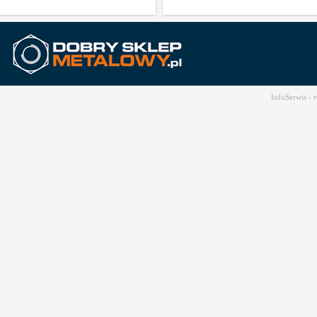
InfoSerwis -
t