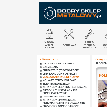
Nasza oferta
Kategori
50 polipr
OKUCIA-ZAMKI-KŁÓDKI
NARZĘDZIA
ŚRUBY-WKRĘTY-GWOŹDZIE
LINY-ŁAŃCUCHY-OSPRZĘT
KOŁE
MOCOWANIA-KOŁKI-KOTWY
KOŁA-ZESTAWY KOŁOWE
ELEKTRONARZĘDZIA
ARTYKUŁY ELEKTROTECHNICZNE
ARTYKUŁY INSTALACYJNE
EKSPLOATACYJNE
CHEMIA TECHNICZNA
ARTYKUŁY SPAWALNICZE
PNEUMATYCZNE INSTALACYJNE
PRZYBORY GOSPODARCZE