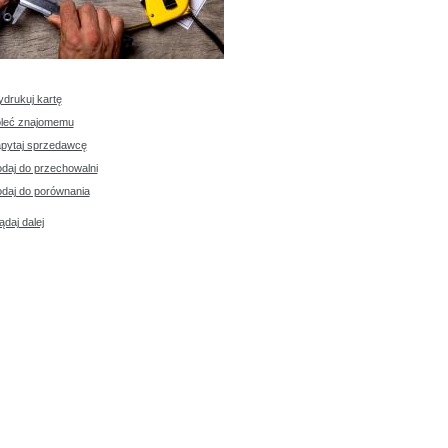
drukuj kartę
leć znajomemu
pytaj sprzedawcę
daj do przechowalni
daj do porównania
ądaj dalej