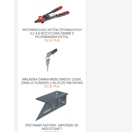
NITOWNICA DO NITÓW ZRYWALNYCH
3,2-4,8 NOŻYCOWA 330MM Z
POJEMNIKIEM EXTOL
76.26
PLN
WKŁADKA ZAMKA MEBLOWEGO 23100,
23500 (CYLINDER) 2 KLUCZE NW RONIS
25.39
PLN
PRZYMIAR KĄTOWY JAPOŃSKI 3D
WOLFCRAFT