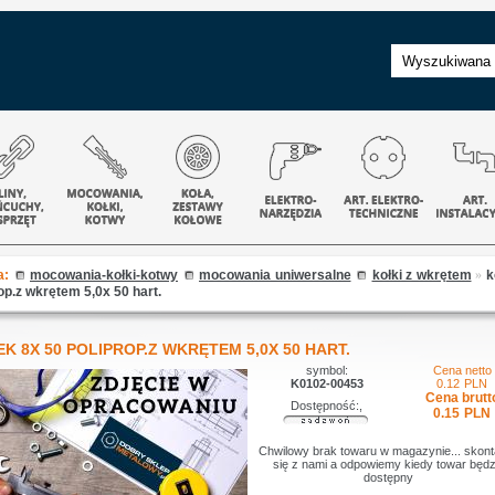
a:
mocowania-kołki-kotwy
mocowania uniwersalne
kołki z wkrętem
»
k
op.z wkrętem 5,0x 50 hart.
K 8X 50 POLIPROP.Z WKRĘTEM 5,0X 50 HART.
symbol:
Cena netto
K0102-00453
0.12
PLN
Cena brutt
Dostępność:,
0.15
PLN
Chwilowy brak towaru w magazynie... skont
się z nami a odpowiemy kiedy towar będz
dostępny