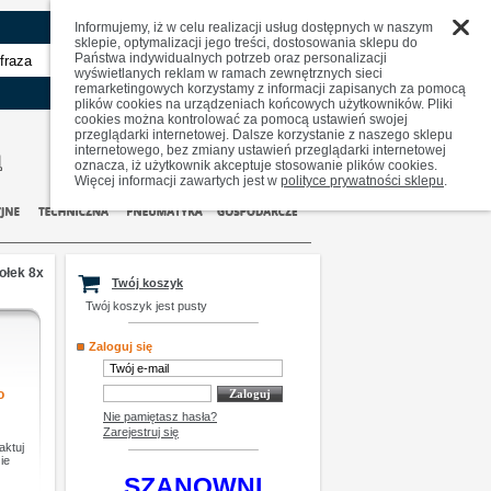
Informujemy, iż w celu realizacji usług dostępnych w naszym
sklepie, optymalizacji jego treści, dostosowania sklepu do
Państwa indywidualnych potrzeb oraz personalizacji
zaawansowane
wyświetlanych reklam w ramach zewnętrznych sieci
remarketingowych korzystamy z informacji zapisanych za pomocą
plików cookies na urządzeniach końcowych użytkowników. Pliki
cookies można kontrolować za pomocą ustawień swojej
przeglądarki internetowej. Dalsze korzystanie z naszego sklepu
internetowego, bez zmiany ustawień przeglądarki internetowej
oznacza, iż użytkownik akceptuje stosowanie plików cookies.
Więcej informacji zawartych jest w
polityce prywatności sklepu
.
ołek 8x
Twój koszyk
Twój koszyk jest pusty
Zaloguj się
o
Nie pamiętasz hasła?
Zarejestruj się
aktuj
ie
SZANOWNI