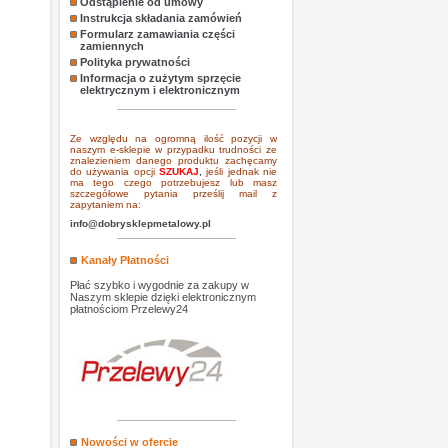
Odstąpienie od umowy
Instrukcja składania zamówień
Formularz zamawiania części
zamiennych
Polityka prywatności
Informacja o zużytym sprzęcie
elektrycznym i elektronicznym
Ze względu na ogromną ilość pozycji w
naszym e-sklepie w przypadku trudności ze
znalezieniem danego produktu zachęcamy
do używania opcji
SZUKAJ
,
jeśli jednak nie
ma tego czego potrzebujesz lub masz
szczegółowe pytania prześlij mail z
zapytaniem na:
info@dobrysklepmetalowy.pl
Kanały Płatności
Płać szybko i wygodnie za zakupy w
Naszym sklepie dzięki elektronicznym
płatnościom Przelewy24
Nowości w ofercie