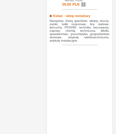
46.32
PLN
39.00
PLN
i
Kielan - sklep metalowy
Narzędzia, śruby, gwoździe, wkręty, okucia,
zamki, kołki rozporowe, liny stalowe,
łańcuchy, FF20/80, technika mocowania,
osprzęt, chemia techniczna, kłódki,
spawalnictwo, pneumatyka, gospodarstwo
domowe, artykuły elektrotechniczne,
artykuły instalacyjne.