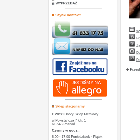
WYPRZEDAŻ
Szybki kontakt:
Wy
Po
Za
Do
Do
Przegl
Sklep stacjonarny
F 20/80
Dobry Sklep Metalowy
ul.Powstańcza 7 lok. 1
61-546 Poznań
Czynny w godz.:
8:00 - 17:00 Poniedziałek - Piątek