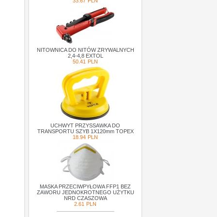
33.67
PLN
NITOWNICA DO NITÓW ZRYWALNYCH
2,4-4,8 EXTOL
50.41
PLN
UCHWYT PRZYSSAWKA DO
TRANSPORTU SZYB 1X120mm TOPEX
18.94
PLN
MASKA PRZECIWPYŁOWA FFP1 BEZ
ZAWORU JEDNOKROTNEGO UŻYTKU
NRD CZASZOWA
2.61
PLN