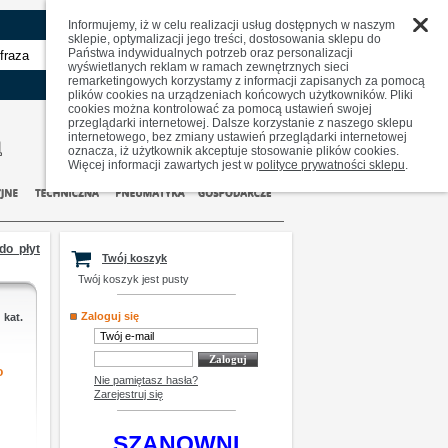
Informujemy, iż w celu realizacji usług dostępnych w naszym
sklepie, optymalizacji jego treści, dostosowania sklepu do
Państwa indywidualnych potrzeb oraz personalizacji
zaawansowane
wyświetlanych reklam w ramach zewnętrznych sieci
remarketingowych korzystamy z informacji zapisanych za pomocą
plików cookies na urządzeniach końcowych użytkowników. Pliki
cookies można kontrolować za pomocą ustawień swojej
przeglądarki internetowej. Dalsze korzystanie z naszego sklepu
internetowego, bez zmiany ustawień przeglądarki internetowej
oznacza, iż użytkownik akceptuje stosowanie plików cookies.
Więcej informacji zawartych jest w
polityce prywatności sklepu
.
do płyt
Twój koszyk
Twój koszyk jest pusty
Zaloguj się
 kat.
o
Nie pamiętasz hasła?
Zarejestruj się
SZANOWNI