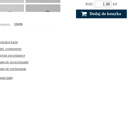
Ilość:
szt
alogowy
:
15935
drukuj kartę
leć znajomemu
pytaj sprzedawcę
daj do przechowalni
daj do porównania
ądaj dalej