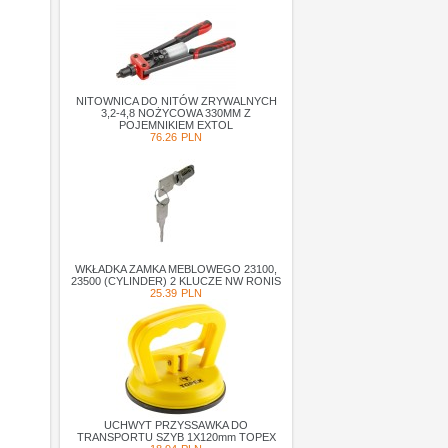
NITOWNICA DO NITÓW ZRYWALNYCH
3,2-4,8 NOŻYCOWA 330MM Z
POJEMNIKIEM EXTOL
76.26
PLN
WKŁADKA ZAMKA MEBLOWEGO 23100,
23500 (CYLINDER) 2 KLUCZE NW RONIS
25.39
PLN
UCHWYT PRZYSSAWKA DO
TRANSPORTU SZYB 1X120mm TOPEX