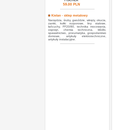
FISCHER
59.00
PLN
Kielan - sklep metalowy
Narzędzia, śruby, gwoździe, wkręty, okucia,
zamki, kołki rozporowe, liny stalowe,
łańcuchy, FF20/80, technika mocowania,
osprzęt, chemia techniczna, kłódki,
spawalnictwo, pneumatyka, gospodarstwo
domowe, artykuły elektrotechniczne,
artykuły instalacyjne.