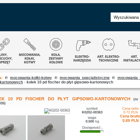
a:
mocowania-kołki-kotwy
mocowania specjalistyczne
mocowania 
-kartonowych
»
kołek 10 pd fischer do płyt gipsowo-kartonowych
EK 10 PD FISCHER DO PŁYT GIPSOWO-KARTONOWYCH
(nr
935)
symbol:
Cena netto
K0202-00363
0.72
PLN
Cena brutt
waga:
0.89
PLN
0.500
kg
Dostępność:,