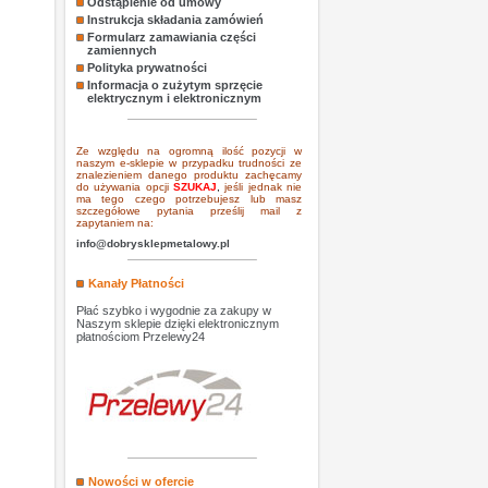
Odstąpienie od umowy
Instrukcja składania zamówień
Formularz zamawiania części
zamiennych
Polityka prywatności
Informacja o zużytym sprzęcie
elektrycznym i elektronicznym
Ze względu na ogromną ilość pozycji w
naszym e-sklepie w przypadku trudności ze
znalezieniem danego produktu zachęcamy
do używania opcji
SZUKAJ
,
jeśli jednak nie
ma tego czego potrzebujesz lub masz
szczegółowe pytania prześlij mail z
zapytaniem na:
info@dobrysklepmetalowy.pl
Kanały Płatności
Płać szybko i wygodnie za zakupy w
Naszym sklepie dzięki elektronicznym
płatnościom Przelewy24
Nowości w ofercie