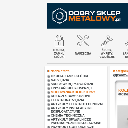
Nasza oferta
Kategori
gipsowo
OKUCIA-ZAMKI-KŁÓDKI
NARZĘDZIA
ŚRUBY-WKRĘTY-GWOŹDZIE
LINY-ŁAŃCUCHY-OSPRZĘT
KOŁ
MOCOWANIA-KOŁKI-KOTWY
00015
KOŁA-ZESTAWY KOŁOWE
ELEKTRONARZĘDZIA
ARTYKUŁY ELEKTROTECHNICZNE
ARTYKUŁY INSTALACYJNE
EKSPLOATACYJNE
CHEMIA TECHNICZNA
ARTYKUŁY SPAWALNICZE
PNEUMATYCZNE INSTALACYJNE
PRZYBORY GOSPODARCZE