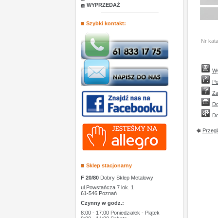
WYPRZEDAŻ
Szybki kontakt:
Nr kat
Wy
Po
Za
Do
Do
Przegl
Sklep stacjonarny
F 20/80
Dobry Sklep Metalowy
ul.Powstańcza 7 lok. 1
61-546 Poznań
Czynny w godz.:
8:00 - 17:00 Poniedziałek - Piątek