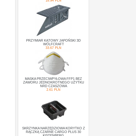
18.94
PLN
PRZYMIAR KĄTOWY JAPOŃSKI 3D
WOLFCRAFT
33.67
PLN
MASKA PRZECIWPYŁOWA FFP1 BEZ
ZAWORU JEDNOKROTNEGO UŻYTKU
NRD CZASZOWA
2.61
PLN
SKRZYNKA NARZĘDZIOWA KORYTKO Z
RĄCZKĄ CZARNE CARGO PLUS 30
KISTENBERG