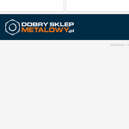
InfoSerwis -
t