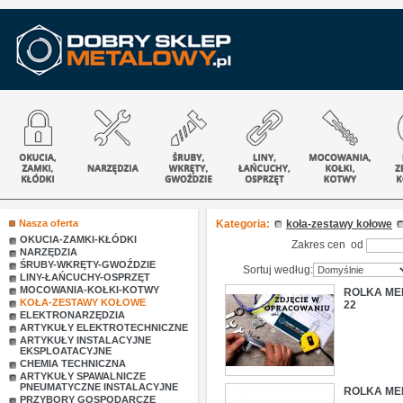
Nasza oferta
Kategoria:
koła-zestawy kołowe
OKUCIA-ZAMKI-KŁÓDKI
Zakres cen od
NARZĘDZIA
ŚRUBY-WKRĘTY-GWOŹDZIE
Sortuj według:
LINY-ŁAŃCUCHY-OSPRZĘT
MOCOWANIA-KOŁKI-KOTWY
ROLKA ME
KOŁA-ZESTAWY KOŁOWE
22
ELEKTRONARZĘDZIA
ARTYKUŁY ELEKTROTECHNICZNE
ARTYKUŁY INSTALACYJNE
EKSPLOATACYJNE
CHEMIA TECHNICZNA
ARTYKUŁY SPAWALNICZE
PNEUMATYCZNE INSTALACYJNE
ROLKA ME
PRZYBORY GOSPODARCZE