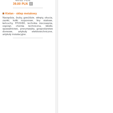
46.32
PLN
39.00
PLN
i
Kielan - sklep metalowy
Narzędzia, śruby, gwoździe, wkręty, okucia,
zamki, kołki rozporowe, liny stalowe,
łańcuchy, FF20/80, technika mocowania,
osprzęt, chemia techniczna, kłódki,
spawalnictwo, pneumatyka, gospodarstwo
domowe, artykuły elektrotechniczne,
artykuły instalacyjne.