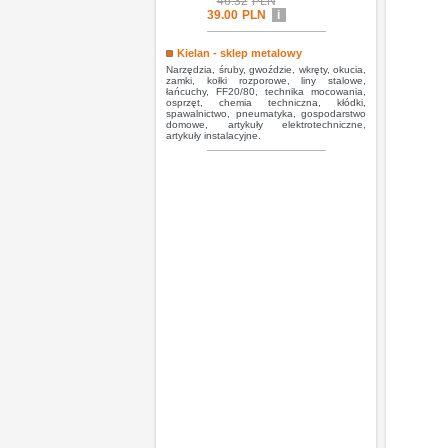
46.32
PLN
39.00
PLN
i
Kielan - sklep metalowy
Narzędzia, śruby, gwoździe, wkręty, okucia,
zamki, kołki rozporowe, liny stalowe,
łańcuchy, FF20/80, technika mocowania,
osprzęt, chemia techniczna, kłódki,
spawalnictwo, pneumatyka, gospodarstwo
domowe, artykuły elektrotechniczne,
artykuły instalacyjne.