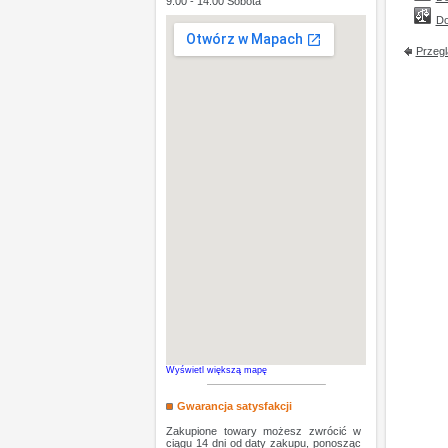
9:00 - 14:00 Sobota
Do
Przegl
Wyświetl większą mapę
Gwarancja satysfakcji
Zakupione towary możesz zwrócić w
ciągu 14 dni od daty zakupu, ponosząc