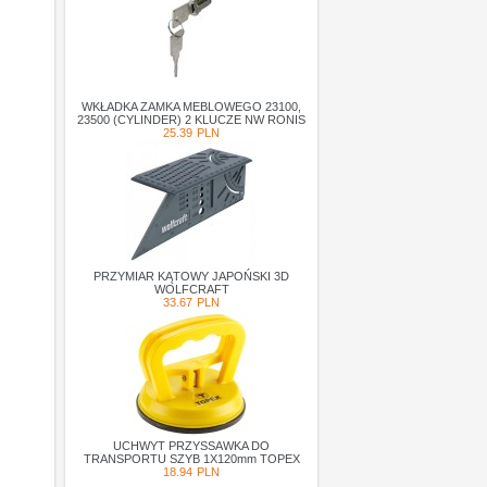
WKŁADKA ZAMKA MEBLOWEGO 23100,
23500 (CYLINDER) 2 KLUCZE NW RONIS
25.39
PLN
PRZYMIAR KĄTOWY JAPOŃSKI 3D
WOLFCRAFT
33.67
PLN
UCHWYT PRZYSSAWKA DO
TRANSPORTU SZYB 1X120mm TOPEX
18.94
PLN