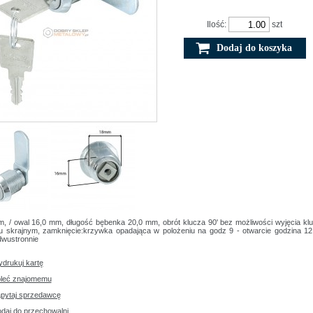
Ilość:
szt
m, / owal 16,0 mm, długość bębenka 20,0 mm, obrót klucza 90' bez możliwości wyjęcia kl
iu skrajnym, zamknięcie:krzywka opadająca w polożeniu na godz 9 - otwarcie godzina 12
dwustronnie
drukuj kartę
leć znajomemu
pytaj sprzedawcę
daj do przechowalni