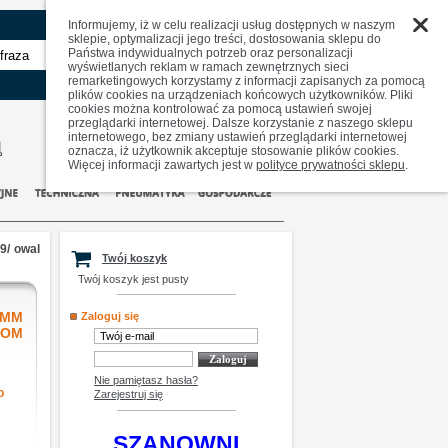
Informujemy, iż w celu realizacji usług dostępnych w naszym
sklepie, optymalizacji jego treści, dostosowania sklepu do
Państwa indywidualnych potrzeb oraz personalizacji
zaawansowane
wyświetlanych reklam w ramach zewnętrznych sieci
remarketingowych korzystamy z informacji zapisanych za pomocą
plików cookies na urządzeniach końcowych użytkowników. Pliki
cookies można kontrolować za pomocą ustawień swojej
przeglądarki internetowej. Dalsze korzystanie z naszego sklepu
internetowego, bez zmiany ustawień przeglądarki internetowej
oznacza, iż użytkownik akceptuje stosowanie plików cookies.
Więcej informacji zawartych jest w
polityce prywatności sklepu
.
9/ owal
Twój koszyk
Twój koszyk jest pusty
 MM
Zaloguj się
ROM
Nie pamiętasz hasła?
o
Zarejestruj się
SZANOWNI