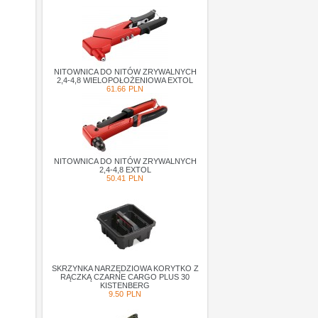
NITOWNICA DO NITÓW ZRYWALNYCH
2,4-4,8 WIELOPOŁOŻENIOWA EXTOL
61.66
PLN
NITOWNICA DO NITÓW ZRYWALNYCH
2,4-4,8 EXTOL
50.41
PLN
SKRZYNKA NARZĘDZIOWA KORYTKO Z
RĄCZKĄ CZARNE CARGO PLUS 30
KISTENBERG
9.50
PLN