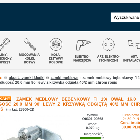
a:
okucia-zamki-kłódki
zamki meblowe
»
zamek meblowy bębenkowy fi 1
długość 20,0 mm 90' lewy z krzywką odgiętą 40/2 mm chrom ronis
ZAMEK MEBLOWY BĘBENKOWY FI 19/ OWAL 16,0
GOŚĆ 20,0 MM 90' LEWY Z KRZYWKĄ ODGIĘTĄ 40/2 MM CH
IS
(nr kat. 25300-02)
symbol:
Cena netto
O0301-00568
24.39
PLN
Cena brutt
waga:
30.00
PLN
0.070
kg
Dostępność:,