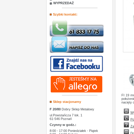
WYPRZEDAŻ
Szybki kontakt:
FI 19 m
położen
Sklep stacjonarny
nacięty 
F 20/80
Dobry Sklep Metalowy
Wy
ul.Powstańcza 7 lok. 1
61-546 Poznań
Po
Czynny w godz.:
Za
8:00 - 17:00 Poniedziałek - Piątek
Do