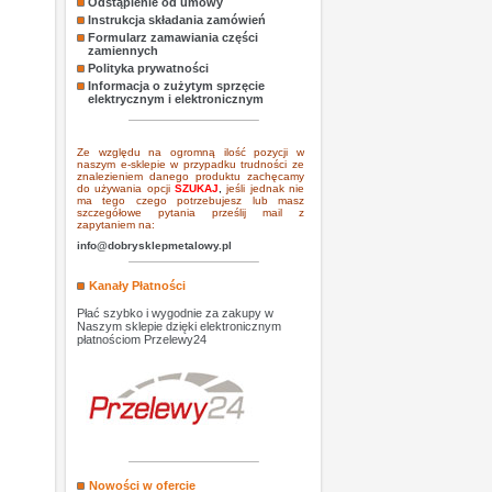
Odstąpienie od umowy
Instrukcja składania zamówień
Formularz zamawiania części
zamiennych
Polityka prywatności
Informacja o zużytym sprzęcie
elektrycznym i elektronicznym
Ze względu na ogromną ilość pozycji w
naszym e-sklepie w przypadku trudności ze
znalezieniem danego produktu zachęcamy
do używania opcji
SZUKAJ
,
jeśli jednak nie
ma tego czego potrzebujesz lub masz
szczegółowe pytania prześlij mail z
zapytaniem na:
info@dobrysklepmetalowy.pl
Kanały Płatności
Płać szybko i wygodnie za zakupy w
Naszym sklepie dzięki elektronicznym
płatnościom Przelewy24
Nowości w ofercie