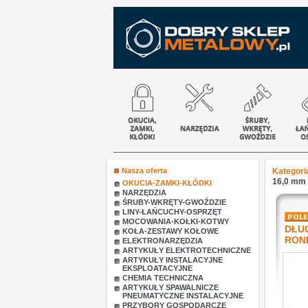
Nasza oferta
Kategori
16,0 mm 
OKUCIA-ZAMKI-KŁÓDKI
NARZĘDZIA
ŚRUBY-WKRĘTY-GWOŹDZIE
LINY-ŁAŃCUCHY-OSPRZĘT
MOCOWANIA-KOŁKI-KOTWY
DŁU
KOŁA-ZESTAWY KOŁOWE
RON
ELEKTRONARZĘDZIA
ARTYKUŁY ELEKTROTECHNICZNE
ARTYKUŁY INSTALACYJNE
EKSPLOATACYJNE
CHEMIA TECHNICZNA
ARTYKUŁY SPAWALNICZE
PNEUMATYCZNE INSTALACYJNE
PRZYBORY GOSPODARCZE