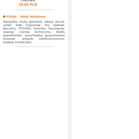
FISCHER
59.00
PLN
Kielan - sklep metalowy
Narzędzia, śruby, gwoździe, wkręty, okucia,
zamki, kołki rozporowe, liny stalowe,
łańcuchy, FF20/80, technika mocowania,
osprzęt, chemia techniczna, kłódki,
spawalnictwo, pneumatyka, gospodarstwo
domowe, artykuły elektrotechniczne,
artykuły instalacyjne.