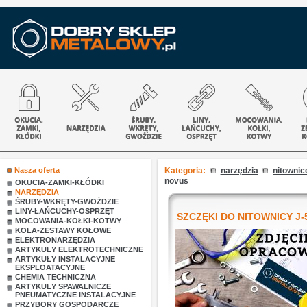
Nasza oferta
Kategoria:
narzędzia
nitownic
novus
OKUCIA-ZAMKI-KŁÓDKI
NARZĘDZIA
ŚRUBY-WKRĘTY-GWOŹDZIE
LINY-ŁAŃCUCHY-OSPRZĘT
SZCZĘKI DO NITOWNICY J-
MOCOWANIA-KOŁKI-KOTWY
KOŁA-ZESTAWY KOŁOWE
ELEKTRONARZĘDZIA
ARTYKUŁY ELEKTROTECHNICZNE
ARTYKUŁY INSTALACYJNE
EKSPLOATACYJNE
CHEMIA TECHNICZNA
ARTYKUŁY SPAWALNICZE
PNEUMATYCZNE INSTALACYJNE
PRZYBORY GOSPODARCZE