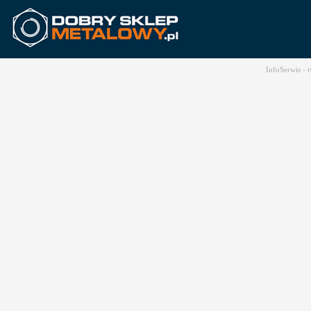
InfoSerwis -
t