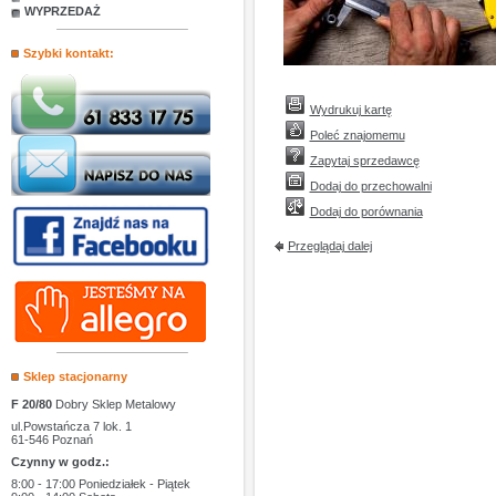
WYPRZEDAŻ
Szybki kontakt:
Wydrukuj kartę
Poleć znajomemu
Zapytaj sprzedawcę
Dodaj do przechowalni
Dodaj do porównania
Przeglądaj dalej
Sklep stacjonarny
F 20/80
Dobry Sklep Metalowy
ul.Powstańcza 7 lok. 1
61-546 Poznań
Czynny w godz.:
8:00 - 17:00 Poniedziałek - Piątek