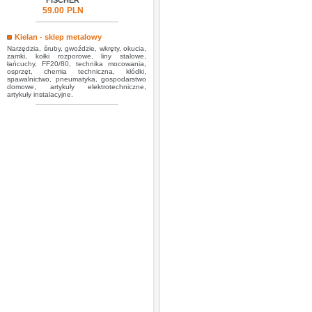
FISCHER
59.00
PLN
Kielan - sklep metalowy
Narzędzia, śruby, gwoździe, wkręty, okucia,
zamki, kołki rozporowe, liny stalowe,
łańcuchy, FF20/80, technika mocowania,
osprzęt, chemia techniczna, kłódki,
spawalnictwo, pneumatyka, gospodarstwo
domowe, artykuły elektrotechniczne,
artykuły instalacyjne.