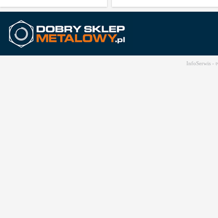
InfoSerwis -
t