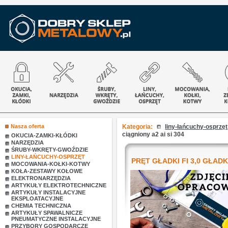
Nasza oferta
Kategoria:
liny-łańcuchy-osprzęt
ciągniony a2 ai si 304
OKUCIA-ZAMKI-KŁÓDKI
NARZĘDZIA
ŚRUBY-WKRĘTY-GWOŹDZIE
LINY-ŁAŃCUCHY-OSPRZĘT
PRĘT GŁADKI FI 3,0 GŁADKI
MOCOWANIA-KOŁKI-KOTWY
KOŁA-ZESTAWY KOŁOWE
ELEKTRONARZĘDZIA
ARTYKUŁY ELEKTROTECHNICZNE
ARTYKUŁY INSTALACYJNE
EKSPLOATACYJNE
CHEMIA TECHNICZNA
ARTYKUŁY SPAWALNICZE
PNEUMATYCZNE INSTALACYJNE
PRZYBORY GOSPODARCZE