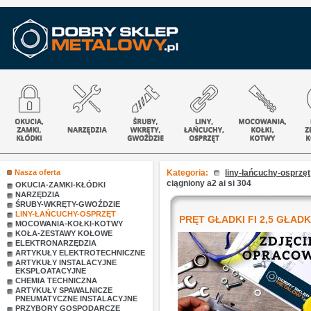
Nasza oferta
Kategoria:
liny-łańcuchy-osprzęt
ciągniony a2 ai si 304
OKUCIA-ZAMKI-KŁÓDKI
NARZĘDZIA
ŚRUBY-WKRĘTY-GWOŹDZIE
LINY-ŁAŃCUCHY-OSPRZĘT
PRĘT GŁADKI FI 2,5 GŁADKI
MOCOWANIA-KOŁKI-KOTWY
KOŁA-ZESTAWY KOŁOWE
ELEKTRONARZĘDZIA
ARTYKUŁY ELEKTROTECHNICZNE
ARTYKUŁY INSTALACYJNE
EKSPLOATACYJNE
CHEMIA TECHNICZNA
ARTYKUŁY SPAWALNICZE
PNEUMATYCZNE INSTALACYJNE
PRZYBORY GOSPODARCZE