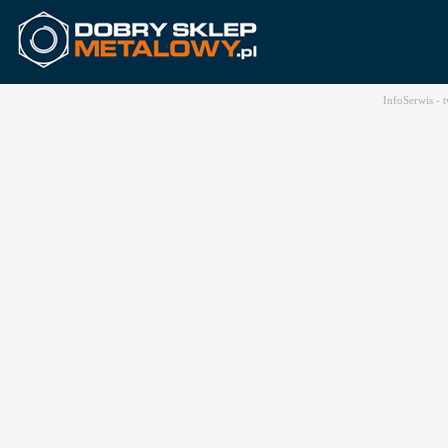
InfoSerwis -
t