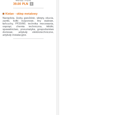
46.32
PLN
39.00
PLN
i
Kielan - sklep metalowy
Narzędzia, śruby, gwoździe, wkręty, okucia,
zamki, kołki rozporowe, liny stalowe,
łańcuchy, FF20/80, technika mocowania,
osprzęt, chemia techniczna, kłódki,
spawalnictwo, pneumatyka, gospodarstwo
domowe, artykuły elektrotechniczne,
artykuły instalacyjne.