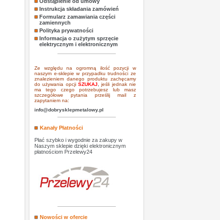
Odstąpienie od umowy
Instrukcja składania zamówień
Formularz zamawiania części
zamiennych
Polityka prywatności
Informacja o zużytym sprzęcie
elektrycznym i elektronicznym
Ze względu na ogromną ilość pozycji w
naszym e-sklepie w przypadku trudności ze
znalezieniem danego produktu zachęcamy
do używania opcji
SZUKAJ
,
jeśli jednak nie
ma tego czego potrzebujesz lub masz
szczegółowe pytania prześlij mail z
zapytaniem na:
info@dobrysklepmetalowy.pl
Kanały Płatności
Płać szybko i wygodnie za zakupy w
Naszym sklepie dzięki elektronicznym
płatnościom Przelewy24
Nowości w ofercie