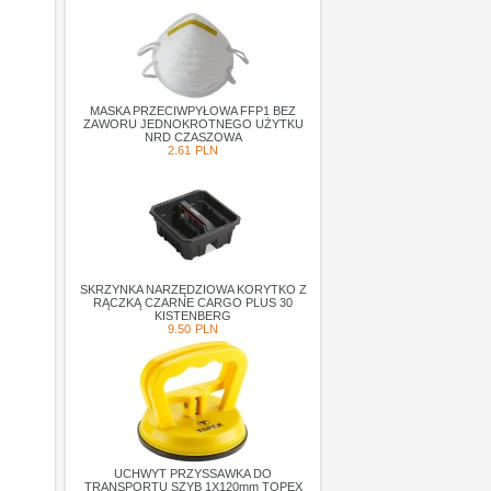
MASKA PRZECIWPYŁOWA FFP1 BEZ
ZAWORU JEDNOKROTNEGO UŻYTKU
NRD CZASZOWA
2.61
PLN
SKRZYNKA NARZĘDZIOWA KORYTKO Z
RĄCZKĄ CZARNE CARGO PLUS 30
KISTENBERG
9.50
PLN
UCHWYT PRZYSSAWKA DO
TRANSPORTU SZYB 1X120mm TOPEX