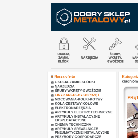
Nasza oferta
Kategori
ciągniony
OKUCIA-ZAMKI-KŁÓDKI
NARZĘDZIA
ŚRUBY-WKRĘTY-GWOŹDZIE
LINY-ŁAŃCUCHY-OSPRZĘT
PRĘT
MOCOWANIA-KOŁKI-KOTWY
KOŁA-ZESTAWY KOŁOWE
ELEKTRONARZĘDZIA
ARTYKUŁY ELEKTROTECHNICZNE
ARTYKUŁY INSTALACYJNE
EKSPLOATACYJNE
CHEMIA TECHNICZNA
ARTYKUŁY SPAWALNICZE
PNEUMATYCZNE INSTALACYJNE
PRZYBORY GOSPODARCZE