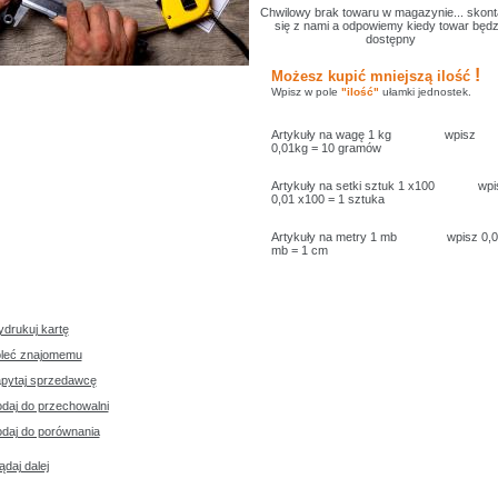
Chwilowy brak towaru w magazynie... skont
się z nami a odpowiemy kiedy towar będz
dostępny
!
Możesz kupić mniejszą ilość
Wpisz w pole
"ilość"
ułamki jednostek.
Artykuły na wagę 1 kg wpisz
0,01kg = 10 gramów
Artykuły na setki sztuk 1 x100 wp
0,01 x100 = 1 sztuka
Artykuły na metry 1 mb wpisz 0,0
mb = 1 cm
drukuj kartę
leć znajomemu
pytaj sprzedawcę
daj do przechowalni
daj do porównania
ądaj dalej