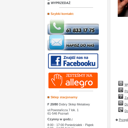
WYPRZEDAŻ
Szybki kontakt:
Wy
Po
Sklep stacjonarny
Za
F 20/80
Dobry Sklep Metalowy
Do
ul.Powstańcza 7 lok. 1
Do
61-546 Poznań
Czynny w godz.:
Przegl
8:00 - 17:00 Poniedziałek - Piątek