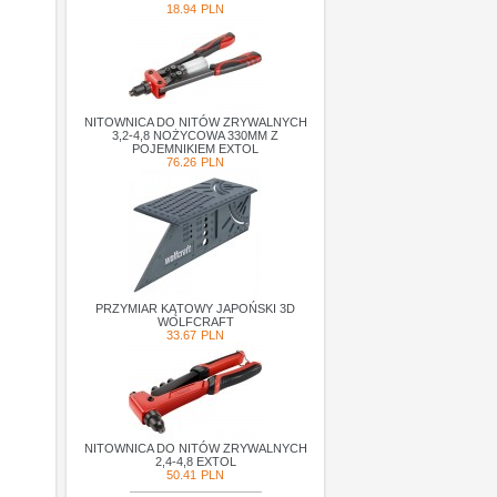
18.94
PLN
NITOWNICA DO NITÓW ZRYWALNYCH
3,2-4,8 NOŻYCOWA 330MM Z
POJEMNIKIEM EXTOL
76.26
PLN
PRZYMIAR KĄTOWY JAPOŃSKI 3D
WOLFCRAFT
33.67
PLN
NITOWNICA DO NITÓW ZRYWALNYCH
2,4-4,8 EXTOL
50.41
PLN