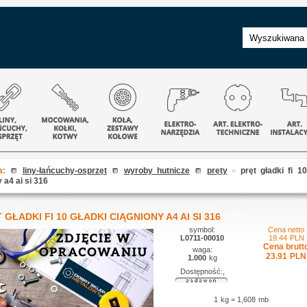
a:
liny-łańcuchy-osprzęt
wyroby hutnicze
pręty
»
pręt gładki fi 10
 a4 ai si 316
 GŁADKI FI 10 GŁADKI CIĄGNIONY A4 AI SI 316
symbol:
Cena netto
L0711-00010
19.44
PLN
Cena brutt
waga:
23.91
PLN
1.000
kg
Dostępność:,
1
kg
=
1,608
mb