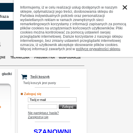
Informujemy, iż w celu realizacji usług dostępnych w naszym
sklepie, optymalizacji jego treści, dostosowania sklepu do
Państwa indywidualnych potrzeb oraz personalizacji
zaawansowane
wyświetlanych reklam w ramach zewnętrznych sieci
remarketingowych korzystamy z informacji zapisanych za pomocą
plików cookies na urządzeniach końcowych użytkowników. Pliki
cookies można kontrolować za pomocą ustawień swojej
przeglądarki internetowej. Dalsze korzystanie z naszego sklepu
internetowego, bez zmiany ustawień przeglądarki internetowej
oznacza, iż użytkownik akceptuje stosowanie plików cookies.
Więcej informacji zawartych jest w
polityce prywatności sklepu
.
 gładki
Twój koszyk
Twój koszyk jest pusty
Zaloguj się
o
Nie pamiętasz hasła?
Zarejestruj się
SZANOWNI