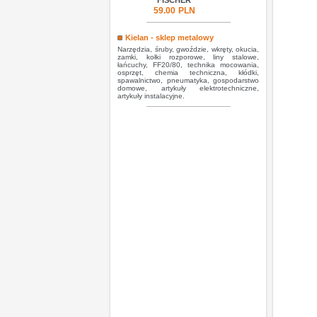
FISCHER
59.00
PLN
Kielan - sklep metalowy
Narzędzia, śruby, gwoździe, wkręty, okucia,
zamki, kołki rozporowe, liny stalowe,
łańcuchy, FF20/80, technika mocowania,
osprzęt, chemia techniczna, kłódki,
spawalnictwo, pneumatyka, gospodarstwo
domowe, artykuły elektrotechniczne,
artykuły instalacyjne.