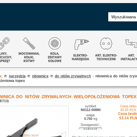
a:
narzędzia
nitownice
do nitów zrywalnych
»
nitownica do nitów zry
ożeniowa topex
OWNICA DO NITÓW ZRYWALNYCH WIELOPOŁOŻENIOWA TOPEX
3E713)
symbol:
Cena netto
N0112-00880
43.20
PLN
Cena brutt
waga:
53.14
PL
0.750
kg
Dostępność:,