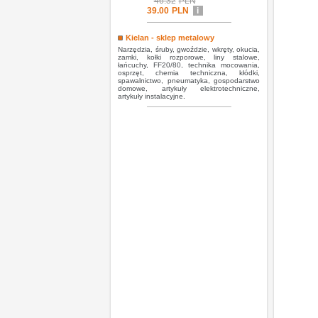
46.32
PLN
39.00
PLN
i
Kielan - sklep metalowy
Narzędzia, śruby, gwoździe, wkręty, okucia,
zamki, kołki rozporowe, liny stalowe,
łańcuchy, FF20/80, technika mocowania,
osprzęt, chemia techniczna, kłódki,
spawalnictwo, pneumatyka, gospodarstwo
domowe, artykuły elektrotechniczne,
artykuły instalacyjne.