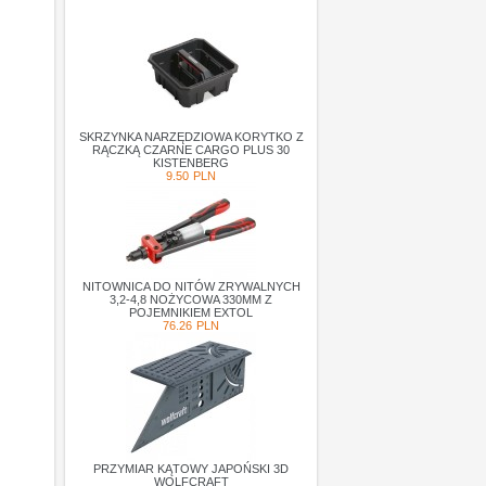
SKRZYNKA NARZĘDZIOWA KORYTKO Z
RĄCZKĄ CZARNE CARGO PLUS 30
KISTENBERG
9.50
PLN
NITOWNICA DO NITÓW ZRYWALNYCH
3,2-4,8 NOŻYCOWA 330MM Z
POJEMNIKIEM EXTOL
76.26
PLN
PRZYMIAR KĄTOWY JAPOŃSKI 3D
WOLFCRAFT