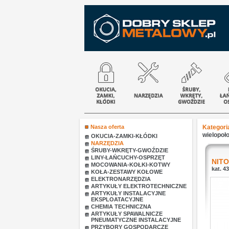
Nasza oferta
Kategori
wielopoł
OKUCIA-ZAMKI-KŁÓDKI
NARZĘDZIA
ŚRUBY-WKRĘTY-GWOŹDZIE
LINY-ŁAŃCUCHY-OSPRZĘT
NIT
MOCOWANIA-KOŁKI-KOTWY
kat. 4
KOŁA-ZESTAWY KOŁOWE
ELEKTRONARZĘDZIA
ARTYKUŁY ELEKTROTECHNICZNE
ARTYKUŁY INSTALACYJNE
EKSPLOATACYJNE
CHEMIA TECHNICZNA
ARTYKUŁY SPAWALNICZE
PNEUMATYCZNE INSTALACYJNE
PRZYBORY GOSPODARCZE