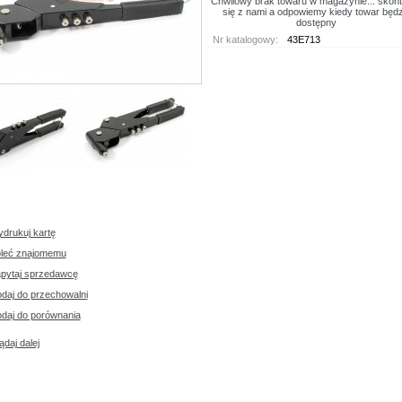
Chwilowy brak towaru w magazynie... skont
się z nami a odpowiemy kiedy towar będz
dostępny
Nr katalogowy
:
43E713
drukuj kartę
leć znajomemu
pytaj sprzedawcę
daj do przechowalni
daj do porównania
ądaj dalej