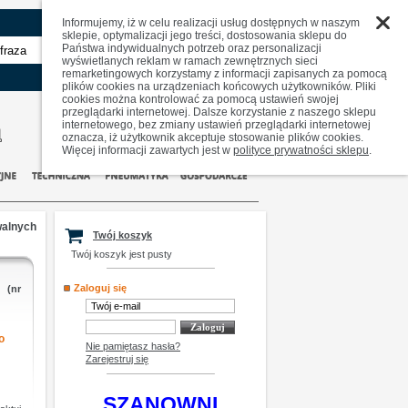
Informujemy, iż w celu realizacji usług dostępnych w naszym
sklepie, optymalizacji jego treści, dostosowania sklepu do
Państwa indywidualnych potrzeb oraz personalizacji
zaawansowane
wyświetlanych reklam w ramach zewnętrznych sieci
remarketingowych korzystamy z informacji zapisanych za pomocą
plików cookies na urządzeniach końcowych użytkowników. Pliki
cookies można kontrolować za pomocą ustawień swojej
przeglądarki internetowej. Dalsze korzystanie z naszego sklepu
internetowego, bez zmiany ustawień przeglądarki internetowej
oznacza, iż użytkownik akceptuje stosowanie plików cookies.
Więcej informacji zawartych jest w
polityce prywatności sklepu
.
walnych
Twój koszyk
Twój koszyk jest pusty
Zaloguj się
(nr
o
Nie pamiętasz hasła?
N
Zarejestruj się
SZANOWNI