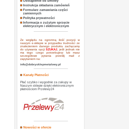
Odstąpienie od umowy
Instrukcja składania zamówień
Formularz zamawiania części
zamiennych
Polityka prywatności
Informacja o zużytym sprzęcie
elektrycznym i elektronicznym
Ze względu na ogromną ilość pozycji w
naszym e-sklepie w przypadku trudności ze
znalezieniem danego produktu zachęcamy
do używania opcji
SZUKAJ
,
jeśli jednak nie
ma tego czego potrzebujesz lub masz
szczegółowe pytania prześlij mail z
zapytaniem na:
info@dobrysklepmetalowy.pl
Kanały Płatności
Płać szybko i wygodnie za zakupy w
Naszym sklepie dzięki elektronicznym
płatnościom Przelewy24
Nowości w ofercie