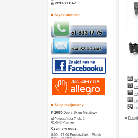
WYPRZEDAŻ
Szybki kontakt:
Wy
Po
Za
Do
Sklep stacjonarny
Do
F 20/80
Dobry Sklep Metalowy
Przegl
ul.Powstańcza 7 lok. 1
61-546 Poznań
Czynny w godz.:
8:00 - 17:00 Poniedziałek - Piątek